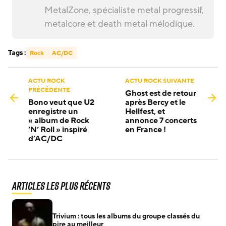
MetalZone, spécialiste metal progressif,
metalcore et death metal mélodique.
Tags :
Rock
AC/DC
ACTU ROCK
ACTU ROCK SUIVANTE
PRÉCÉDENTE
Ghost est de retour
Bono veut que U2
après Bercy et le
enregistre un
Hellfest, et
« album de Rock
annonce 7 concerts
‘N’ Roll » inspiré
en France !
d’AC/DC
Articles les plus récents
Trivium : tous les albums du groupe classés du
pire au meilleur