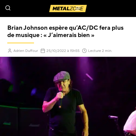
Menu
Brian Johnson espère qu’AC/DC fera plus
de musique : « J’aimerais bien »
(Mis à jour le
)
Adrien Duffour
25/10/2022
à 15h55
Lecture 2 min.