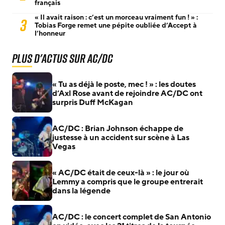
français
« Il avait raison : c’est un morceau vraiment fun ! » :
3
Tobias Forge remet une pépite oubliée d’Accept à
l’honneur
Plus d'actus sur AC/DC
« Tu as déjà le poste, mec ! » : les doutes
d’Axl Rose avant de rejoindre AC/DC ont
surpris Duff McKagan
AC/DC : Brian Johnson échappe de
justesse à un accident sur scène à Las
Vegas
« AC/DC était de ceux-là » : le jour où
Lemmy a compris que le groupe entrerait
dans la légende
AC/DC : le concert complet de San Antonio