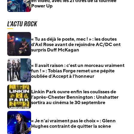
en vidéo, avec les 21 titres de la tournée
Power Up
L'actu Rock
« Tu as déjà le poste, mec ! » : les doutes
d’Axl Rose avant de rejoindre AC/DC ont
surpris Duff McKagan
« Il avait raison : c’est un morceau vraiment
fun ! » : Tobias Forge remet une pépite
oubliée d’Accept à l’honneur
Linkin Park ouvre enfin les coulisses de
l’après-Chester Bennington : Unshatter
sortira au cinéma le 30 septembre
« Je n’ai vraiment pas le choix » : Glenn
Hughes contraint de quitter la scène