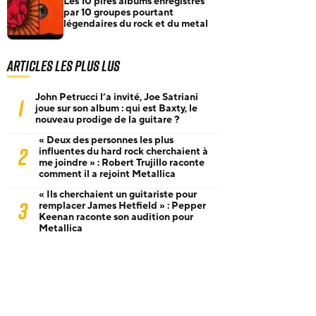
Les 10 pires albums enregistrés
par 10 groupes pourtant
légendaires du rock et du metal
Articles les plus lus
John Petrucci l’a invité, Joe Satriani
1
joue sur son album : qui est Baxty, le
nouveau prodige de la guitare ?
« Deux des personnes les plus
2
influentes du hard rock cherchaient à
me joindre » : Robert Trujillo raconte
comment il a rejoint Metallica
« Ils cherchaient un guitariste pour
3
remplacer James Hetfield » : Pepper
Keenan raconte son audition pour
Metallica