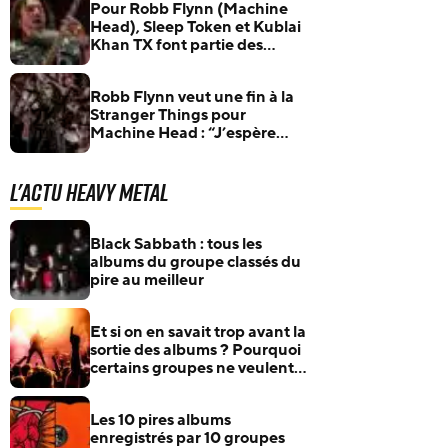
Pour Robb Flynn (Machine
Head), Sleep Token et Kublai
Khan TX font partie des
groupes les plus marquants
de 2025
Robb Flynn veut une fin à la
Stranger Things pour
Machine Head : “J’espère
qu’on saura se retirer avec
élégance”
L'actu Heavy Metal
Black Sabbath : tous les
albums du groupe classés du
pire au meilleur
Et si on en savait trop avant la
sortie des albums ? Pourquoi
certains groupes ne veulent
plus rien annoncer
Les 10 pires albums
enregistrés par 10 groupes