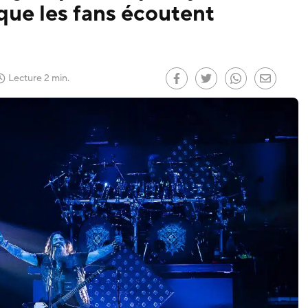
que les fans écoutent
 le
)
Lecture 2 min.