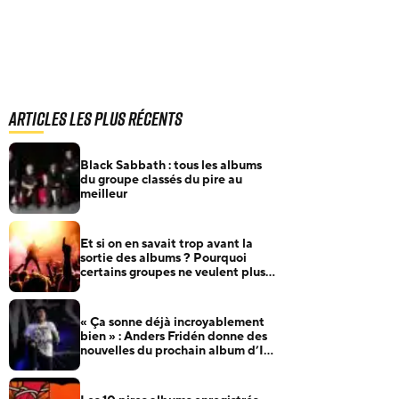
Articles les plus récents
Black Sabbath : tous les albums
du groupe classés du pire au
meilleur
Et si on en savait trop avant la
sortie des albums ? Pourquoi
certains groupes ne veulent plus
rien annoncer
« Ça sonne déjà incroyablement
bien » : Anders Fridén donne des
nouvelles du prochain album d’In
Flames