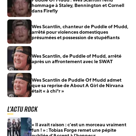
Puddle Of Mudd : Wes Scantlin rend
hommage à Staley, Bennington et Cornell
dans Firefly
Wes Scantlin, chanteur de Puddle of Mudd,
arrêté pour violences domestiques
présumées et possession de stupéfiants
Wes Scantlin, de Puddle of Mudd, arrêté
après un affrontement avec le SWAT
Wes Scantlin de Puddle Of Mudd admet
que sa reprise de About A Girl de Nirvana
était « à chi*r »
L'actu Rock
« Il avait raison : c’est un morceau vraiment
fun ! » : Tobias Forge remet une pépite
oubliée d’Accept à l’honneur