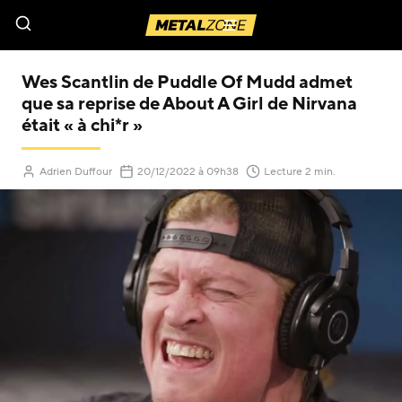
Menu
Wes Scantlin de Puddle Of Mudd admet
que sa reprise de About A Girl de Nirvana
était « à chi*r »
(Mis à jour le
)
Adrien Duffour
20/12/2022
à 09h38
Lecture 2 min.