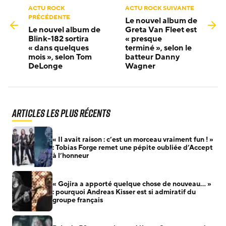
ACTU ROCK
ACTU ROCK SUIVANTE
PRÉCÉDENTE
Le nouvel album de
Le nouvel album de
Greta Van Fleet est
Blink-182 sortira
« presque
« dans quelques
terminé », selon le
mois », selon Tom
batteur Danny
DeLonge
Wagner
Articles les plus récents
« Il avait raison : c’est un morceau vraiment fun ! »
: Tobias Forge remet une pépite oubliée d’Accept
à l’honneur
« Gojira a apporté quelque chose de nouveau… »
: pourquoi Andreas Kisser est si admiratif du
groupe français