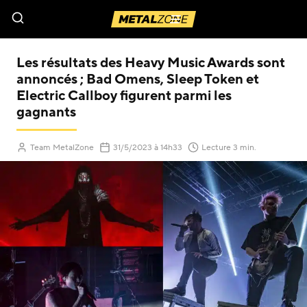
Menu
Les résultats des Heavy Music Awards sont
annoncés ; Bad Omens, Sleep Token et
Electric Callboy figurent parmi les
gagnants
Team MetalZone
31/5/2023
à 14h33
Lecture 3 min.