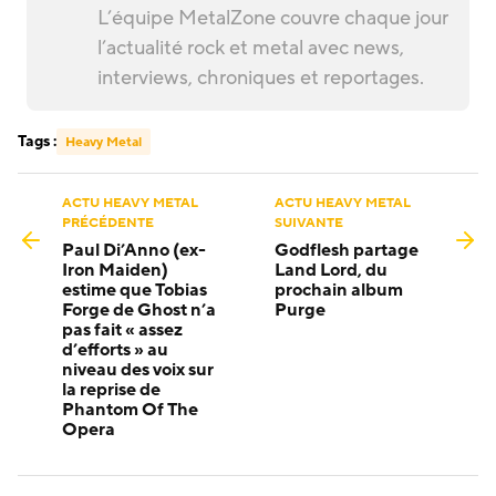
L’équipe MetalZone couvre chaque jour
l’actualité rock et metal avec news,
interviews, chroniques et reportages.
Tags :
Heavy Metal
ACTU HEAVY METAL
ACTU HEAVY METAL
PRÉCÉDENTE
SUIVANTE
Paul Di’Anno (ex-
Godflesh partage
Iron Maiden)
Land Lord, du
estime que Tobias
prochain album
Forge de Ghost n’a
Purge
pas fait « assez
d’efforts » au
niveau des voix sur
la reprise de
Phantom Of The
Opera