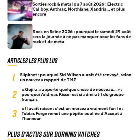
Sorties rock & metal du 7 août 2026 : Electric
Callboy, Anthrax, Northlane, Xandria… et plus
encore
Rock en Seine 2026 : pourquoi le samedi 29 août
sera la journée à ne pas manquer pour les fans de
rock et de metal
Articles les plus lus
1
Slipknot : pourquoi Sid Wilson aurait été renvoyé, selon
un nouveau rapport de TMZ
« Gojira a apporté quelque chose de nouveau… » :
2
pourquoi Andreas Kisser est si admiratif du groupe
français
« Il avait raison : c’est un morceau vraiment fun ! » :
3
Tobias Forge remet une pépite oubliée d’Accept à
l’honneur
Plus d'actus sur Burning Witches