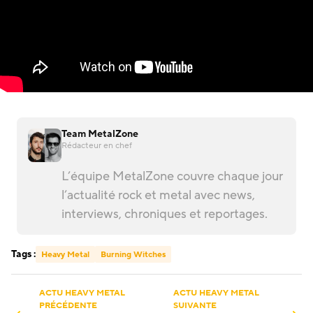
Team MetalZone
Rédacteur en chef
L’équipe MetalZone couvre chaque jour
l’actualité rock et metal avec news,
interviews, chroniques et reportages.
Tags :
Heavy Metal
Burning Witches
ACTU HEAVY METAL
ACTU HEAVY METAL
PRÉCÉDENTE
SUIVANTE