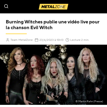
Menu
Burning Witches publie une vidéo live pour
la chanson Evil Witch
(Mis à jour le
)
Team MetalZone
23/6/2023
à 15h13
Lecture 2 min.
© Martin Rahn (Presse)