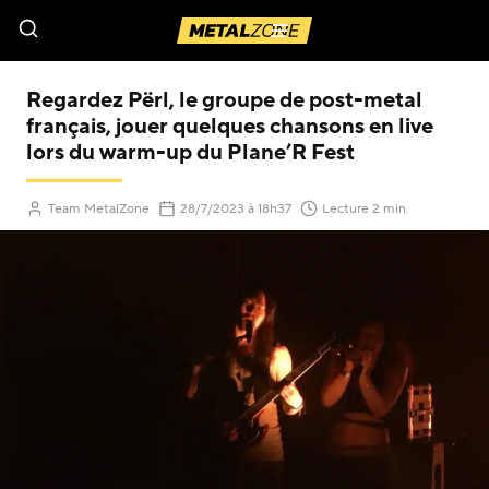
Menu
Regardez Përl, le groupe de post-metal
français, jouer quelques chansons en live
lors du warm-up du Plane’R Fest
Team MetalZone
28/7/2023
à 18h37
Lecture 2 min.