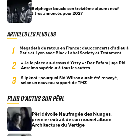
Belphegor boucle son treizième album : neuf
titres annoncés pour 2027
Articles les plus lus
1
Megadeth de retour en France : deux concerts d’adieu à
Paris et Lyon avec Black Label Society et Testament
2
« Je le place au-dessus d’Ozzy » : Dez Fafara juge Phil
Anselmo supérieur à tous les autres
3
Slipknot : pourquoi Sid Wilson aurait été renvoyé,
selon un nouveau rapport de TMZ
Plus d'actus sur Përl
Përl dévoile Naufragée des Nuages,
premier extrait de son nouvel album
Architecture du Vertige