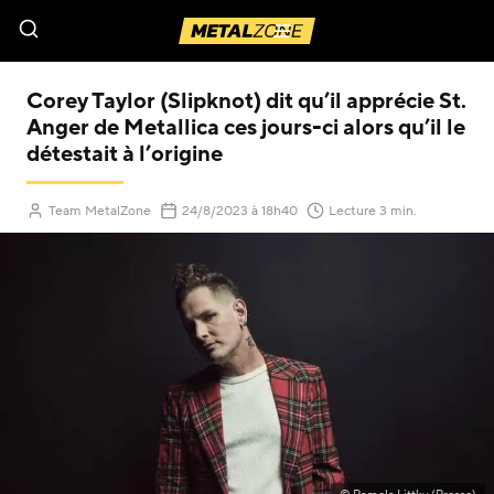
Menu
Corey Taylor (Slipknot) dit qu’il apprécie St.
Anger de Metallica ces jours-ci alors qu’il le
détestait à l’origine
(Mis à jour le
)
Team MetalZone
24/8/2023
à 18h40
Lecture 3 min.