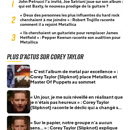
1
John Petrucci l’a invité, Joe Satriani joue sur son album :
qui est Baxty, le nouveau prodige de la guitare ?
« Deux des personnes les plus influentes du hard rock
2
cherchaient à me joindre » : Robert Trujillo raconte
comment il a rejoint Metallica
« Ils cherchaient un guitariste pour remplacer James
3
Hetfield » : Pepper Keenan raconte son audition pour
Metallica
Plus d'actus sur Corey Taylor
« C’est l’album de metal par excellence » :
Corey Taylor (Slipknot) place Metallica et
Master Of Puppets au sommet
« Un jour, je me suis réveillé en réalisant que
je n’étais pas heureux » : Corey Taylor
(Slipknot) raconte le déclic qui a changé sa
vie
« Sur le papier, notre groupe n’a aucun
sens… » : Corey Taylor (Slipknot) explique