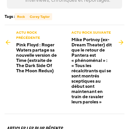
interviews, chroniques et reportages.
Tags :
Rock
Corey Taylor
ACTU ROCK
ACTU ROCK SUIVANTE
PRÉCÉDENTE
Mike Portnoy (ex-
Pink Floyd : Roger
Dream Theater) dit
Waters partage sa
que le retour de
nouvelle version de
Pantera est
Time (extraite de
« phénoménal » :
The Dark Side Of
« Tous les
The Moon Redux)
récalcitrants qui se
sont montrés
sceptiques au
début sont
maintenant en
train de ravaler
leurs paroles »
Articles les plus récents