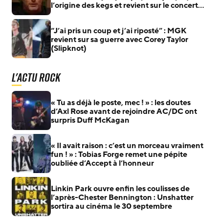
l’origine des kegs et revient sur le concert
qui lui a donné envie de rejoindre le groupe
“J’ai pris un coup et j’ai riposté” : MGK
revient sur sa guerre avec Corey Taylor
(Slipknot)
L'actu Rock
« Tu as déjà le poste, mec ! » : les doutes
d’Axl Rose avant de rejoindre AC/DC ont
surpris Duff McKagan
« Il avait raison : c’est un morceau vraiment
fun ! » : Tobias Forge remet une pépite
oubliée d’Accept à l’honneur
Linkin Park ouvre enfin les coulisses de
l’après-Chester Bennington : Unshatter
sortira au cinéma le 30 septembre