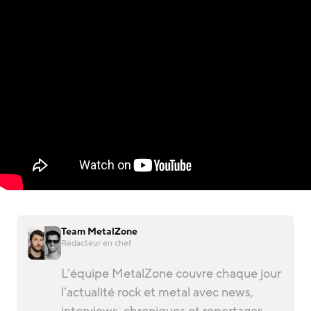
Team MetalZone
Rédacteur en chef
L’équipe MetalZone couvre chaque jour
l’actualité rock et metal avec news,