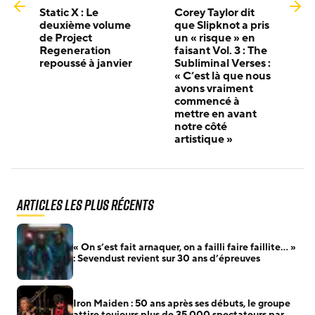
Static X : Le
Corey Taylor dit
deuxième volume
que Slipknot a pris
de Project
un « risque » en
Regeneration
faisant Vol. 3 : The
repoussé à janvier
Subliminal Verses :
« C’est là que nous
avons vraiment
commencé à
mettre en avant
notre côté
artistique »
Articles les plus récents
« On s’est fait arnaquer, on a failli faire faillite… »
: Sevendust revient sur 30 ans d’épreuves
Iron Maiden : 50 ans après ses débuts, le groupe
attire toujours plus de 35 000 spectateurs par