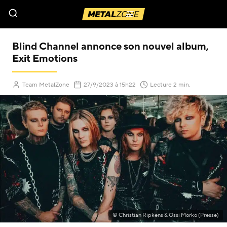
Menu
Blind Channel annonce son nouvel album,
Exit Emotions
(Mis à jour le
)
Team MetalZone
27/9/2023
à 15h22
Lecture 2 min.
© Christian Ripkens & Ossi Morko (Presse)