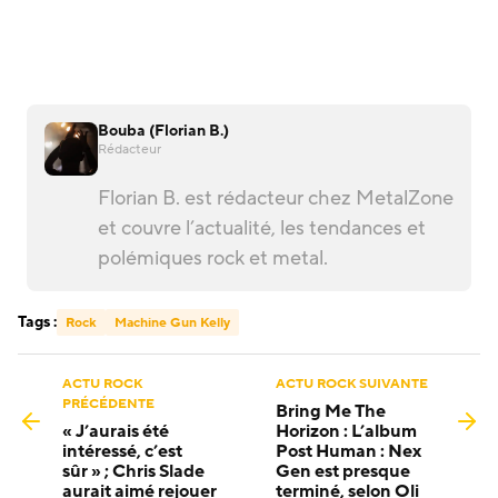
Bouba (Florian B.)
Rédacteur
Florian B. est rédacteur chez MetalZone
et couvre l’actualité, les tendances et
polémiques rock et metal.
Tags :
Rock
Machine Gun Kelly
ACTU ROCK
ACTU ROCK SUIVANTE
PRÉCÉDENTE
Bring Me The
« J’aurais été
Horizon : L’album
intéressé, c’est
Post Human : Nex
sûr » ; Chris Slade
Gen est presque
aurait aimé rejouer
terminé, selon Oli