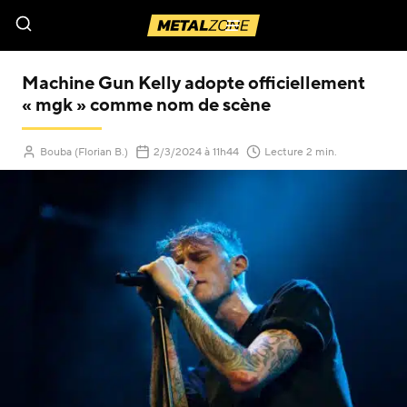
Menu
Machine Gun Kelly adopte officiellement
« mgk » comme nom de scène
(Mis à jour le
)
Bouba (Florian B.)
2/3/2024
à 11h44
Lecture 2 min.