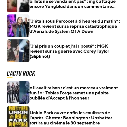
billets ne se vendaient pas” : mgk attaque
encore Yungblud dans un commentaire
supprimé
“J’étais sous Percocet à 6 heures du matin” :
MGK revient sur sa reprise catastrophique
d’Aerials de System Of A Down
“J’ai pris un coup et j’ai riposté” : MGK
revient sur sa guerre avec Corey Taylor
(Slipknot)
L'actu Rock
« Il avait raison : c’est un morceau vraiment
fun ! » : Tobias Forge remet une pépite
oubliée d’Accept à l’honneur
Linkin Park ouvre enfin les coulisses de
l’après-Chester Bennington : Unshatter
sortira au cinéma le 30 septembre