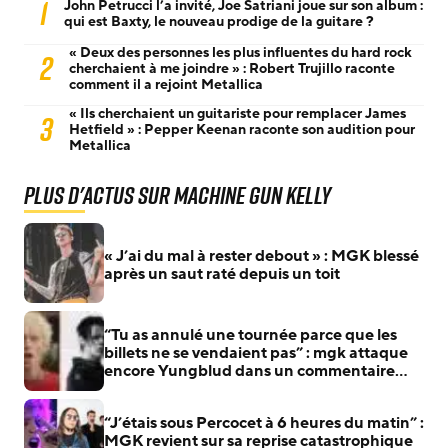
1
John Petrucci l’a invité, Joe Satriani joue sur son album :
qui est Baxty, le nouveau prodige de la guitare ?
« Deux des personnes les plus influentes du hard rock
2
cherchaient à me joindre » : Robert Trujillo raconte
comment il a rejoint Metallica
« Ils cherchaient un guitariste pour remplacer James
3
Hetfield » : Pepper Keenan raconte son audition pour
Metallica
Plus d'actus sur Machine Gun Kelly
« J’ai du mal à rester debout » : MGK blessé
après un saut raté depuis un toit
“Tu as annulé une tournée parce que les
billets ne se vendaient pas” : mgk attaque
encore Yungblud dans un commentaire
supprimé
“J’étais sous Percocet à 6 heures du matin” :
MGK revient sur sa reprise catastrophique