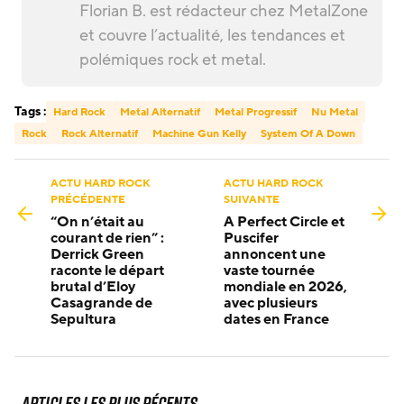
Florian B. est rédacteur chez MetalZone
et couvre l’actualité, les tendances et
polémiques rock et metal.
Tags :
Hard Rock
Metal Alternatif
Metal Progressif
Nu Metal
Rock
Rock Alternatif
Machine Gun Kelly
System Of A Down
ACTU HARD ROCK
ACTU HARD ROCK
PRÉCÉDENTE
SUIVANTE
“On n’était au
A Perfect Circle et
courant de rien” :
Puscifer
Derrick Green
annoncent une
raconte le départ
vaste tournée
brutal d’Eloy
mondiale en 2026,
Casagrande de
avec plusieurs
Sepultura
dates en France
Articles les plus récents