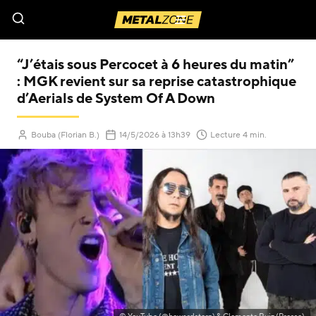
Menu
“J’étais sous Percocet à 6 heures du matin”
: MGK revient sur sa reprise catastrophique
d’Aerials de System Of A Down
(Mis à jour le
)
Bouba (Florian B.)
14/5/2026
à 13h39
Lecture 4 min.