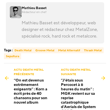
Mathieu Basset
Rédacteur en chef
Mathieu Basset est développeur, web
designer et rédacteur chez MetalZone,
spécialisé rock, hard rock et metalcore.
Tags :
Death Metal
Groove Metal
Metal Alternatif
Thrash Metal
Sepultura
ACTU DEATH METAL
ACTU DEATH METAL
PRÉCÉDENTE
SUIVANTE
“On est devenus
“J’étais sous
extrêmement
Percocet à 6
exigeants” : Korn a
heures du matin” :
écrit près de 40
MGK revient sur sa
chansons pour son
reprise
nouvel album
catastrophique
d’Aerials de System