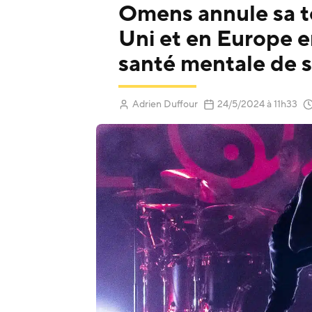
Omens annule sa t
Uni et en Europe e
santé mentale de 
(Mis à jour
Adrien Duffour
24/5/2024
à 11h33