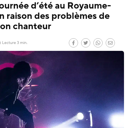
ournée d’été au Royaume-
n raison des problèmes de
son chanteur
 le
)
Lecture 3 min.