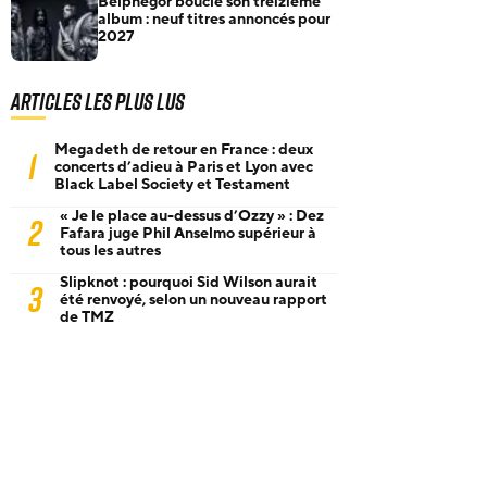
Belphegor boucle son treizième
album : neuf titres annoncés pour
2027
Articles les plus lus
Megadeth de retour en France : deux
1
concerts d’adieu à Paris et Lyon avec
Black Label Society et Testament
« Je le place au-dessus d’Ozzy » : Dez
2
Fafara juge Phil Anselmo supérieur à
tous les autres
Slipknot : pourquoi Sid Wilson aurait
3
été renvoyé, selon un nouveau rapport
de TMZ