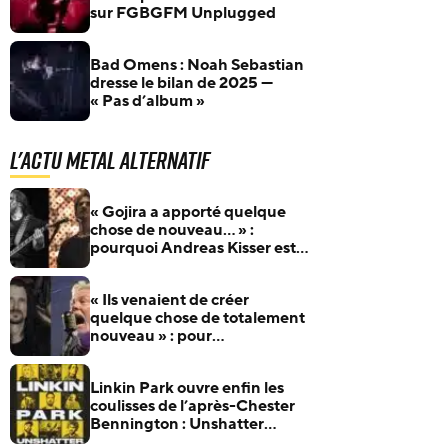
sur FGBGFM Unplugged
Bad Omens : Noah Sebastian
dresse le bilan de 2025 —
« Pas d’album »
L'actu Metal Alternatif
« Gojira a apporté quelque
chose de nouveau… » :
pourquoi Andreas Kisser est si
admiratif du groupe français
« Ils venaient de créer
quelque chose de totalement
nouveau » : pour
l’anniversaire de James
Hetfield, Jeff Becerra se
Linkin Park ouvre enfin les
souvient du jour où il a
coulisses de l’après-Chester
compris que Metallica allait
Bennington : Unshatter
changer le heavy metal
sortira au cinéma le 30