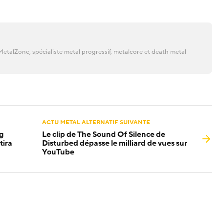
etalZone, spécialiste metal progressif, metalcore et death metal
ACTU METAL ALTERNATIF SUIVANTE
ng
Le clip de The Sound Of Silence de
tira
Disturbed dépasse le milliard de vues sur
YouTube