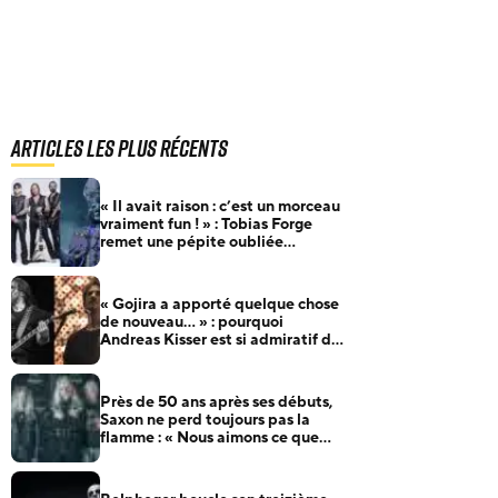
Articles les plus récents
« Il avait raison : c’est un morceau
vraiment fun ! » : Tobias Forge
remet une pépite oubliée
d’Accept à l’honneur
« Gojira a apporté quelque chose
de nouveau… » : pourquoi
Andreas Kisser est si admiratif du
groupe français
Près de 50 ans après ses débuts,
Saxon ne perd toujours pas la
flamme : « Nous aimons ce que
nous faisons »