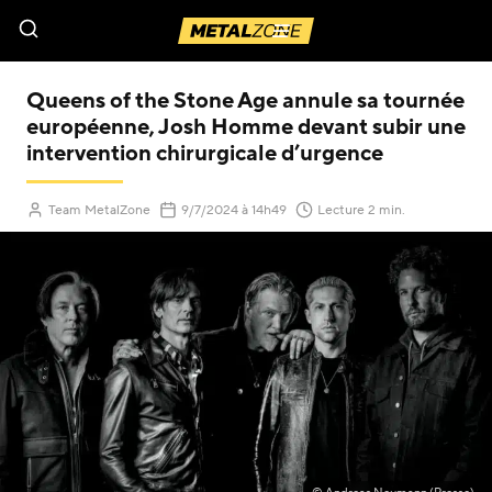
Menu
Queens of the Stone Age annule sa tournée
européenne, Josh Homme devant subir une
intervention chirurgicale d’urgence
(Mis à jour le
)
Team MetalZone
9/7/2024
à 14h49
Lecture 2 min.