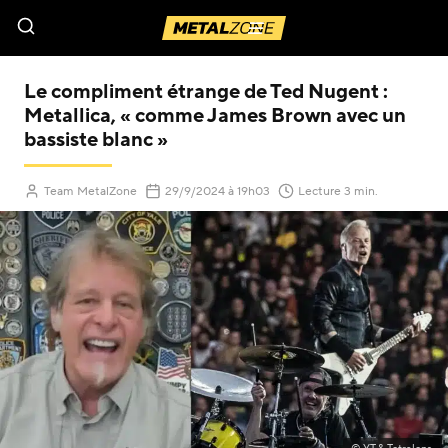
Menu
Le compliment étrange de Ted Nugent :
Metallica, « comme James Brown avec un
bassiste blanc »
(Mis à jour le
)
Team MetalZone
29/9/2024
à 19h03
Lecture 3 min.