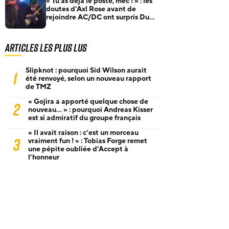
« Tu as déjà le poste, mec ! » : les
doutes d’Axl Rose avant de
rejoindre AC/DC ont surpris Duff
McKagan
Articles les plus lus
Slipknot : pourquoi Sid Wilson aurait
1
été renvoyé, selon un nouveau rapport
de TMZ
« Gojira a apporté quelque chose de
2
nouveau… » : pourquoi Andreas Kisser
est si admiratif du groupe français
« Il avait raison : c’est un morceau
3
vraiment fun ! » : Tobias Forge remet
une pépite oubliée d’Accept à
l’honneur