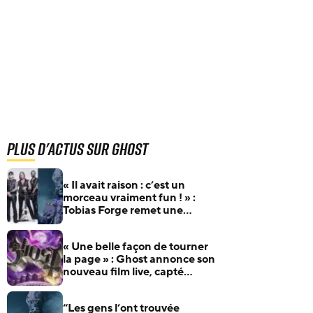
Plus d'actus sur Ghost
« Il avait raison : c’est un
morceau vraiment fun ! » :
Tobias Forge remet une
pépite oubliée d’Accept à
l’honneur
« Une belle façon de tourner
la page » : Ghost annonce son
nouveau film live, capté
pendant la Skeletour
“Les gens l’ont trouvée