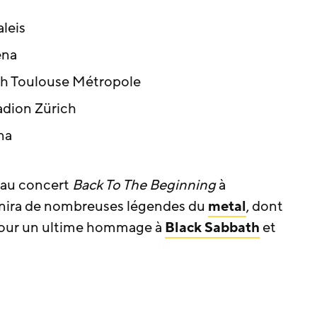
aleis
ena
nith Toulouse Métropole
adion Zürich
na
 au concert
Back To The Beginning
à
éunira de nombreuses légendes du
metal
, dont
pour un ultime hommage à
Black Sabbath
et