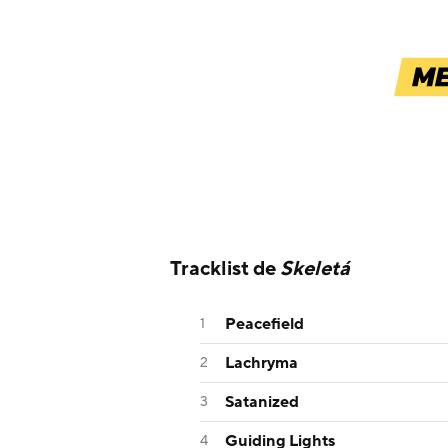
Tracklist de
Skeletá
Peacefield
Lachryma
Satanized
Guiding Lights