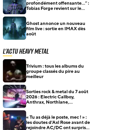
profondément offensante…” :
Tobias Forge revient sur le
plus grand malentendu de
Ghost
Ghost annonce un nouveau
film live : sortie en IMAX dès
août
L'actu Heavy Metal
Trivium : tous les albums du
groupe classés du pire au
meilleur
Sorties rock & metal du 7 août
2026 : Electric Callboy,
Anthrax, Northlane,
Xandria… et plus encore
« Tu as déjà le poste, mec ! » :
les doutes d’Axl Rose avant de
rejoindre AC/DC ont surpris