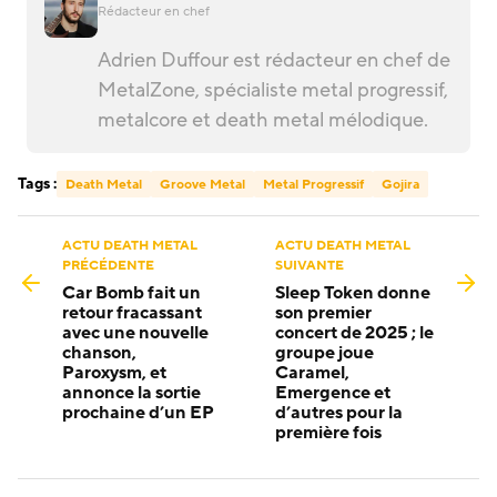
Rédacteur en chef
Adrien Duffour est rédacteur en chef de
MetalZone, spécialiste metal progressif,
metalcore et death metal mélodique.
Tags :
Death Metal
Groove Metal
Metal Progressif
Gojira
ACTU DEATH METAL
ACTU DEATH METAL
PRÉCÉDENTE
SUIVANTE
Car Bomb fait un
Sleep Token donne
retour fracassant
son premier
avec une nouvelle
concert de 2025 ; le
chanson,
groupe joue
Paroxysm, et
Caramel,
annonce la sortie
Emergence et
prochaine d’un EP
d’autres pour la
première fois