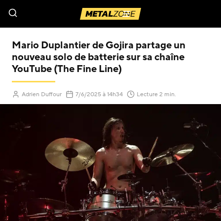
Menu
Mario Duplantier de Gojira partage un
nouveau solo de batterie sur sa chaîne
YouTube (The Fine Line)
(Mis à jour le
)
Adrien Duffour
7/6/2025
à 14h34
Lecture 2 min.