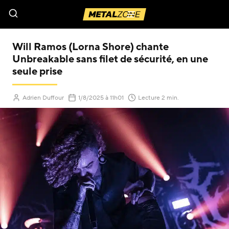
Menu
Will Ramos (Lorna Shore) chante
Unbreakable sans filet de sécurité, en une
seule prise
(Mis à jour le
)
Adrien Duffour
1/8/2025
à 11h01
Lecture 2 min.