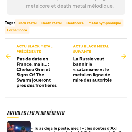
metalcore et death metal mélodique.
Tags :
Black Metal
Death Metal
Deathcore
Metal Symphonique
Lorna Shore
ACTU BLACK METAL
ACTU BLACK METAL
PRÉCÉDENTE
SUIVANTE
Pas de date en
La Russie veut
France, mais… :
bannir le
Chelsea Grin et
« satanisme » : le
Signs Of The
metal en ligne de
Swarm joueront
mire des autorités
près des frontières
Articles les plus récents
« Tu as déjà le poste, mec ! » : les doutes d’Axl