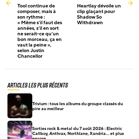
Tool continue de
Heartlay dévoile un
composer, mais à
clip glaçant pour
son rythme :
Shadow So
« Même s’il faut des
Withdrawn
années, s’il en sort
ne serait-ce qu’un
bon morceau, ça en
vaut la peine »,
selon Justin
Chancellor
Articles les plus récents
Trivium : tous les albums du groupe classés du
pire au meilleur
Sorties rock & metal du 7 août 2026 : Electric
Callboy, Anthrax, Northlane, Xandria… et plus
encore