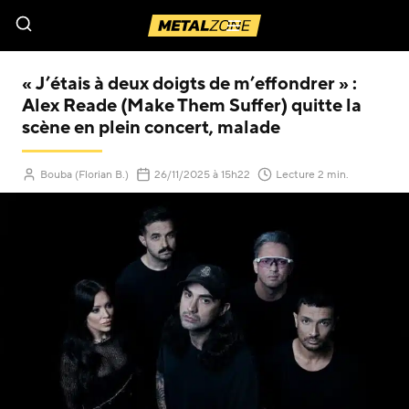
Menu
« J’étais à deux doigts de m’effondrer » :
Alex Reade (Make Them Suffer) quitte la
scène en plein concert, malade
(Mis à jour le
)
Bouba (Florian B.)
26/11/2025
à 15h22
Lecture 2 min.