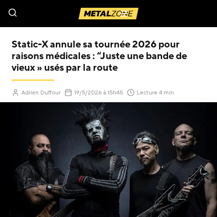
Menu
Static-X annule sa tournée 2026 pour
raisons médicales : “Juste une bande de
vieux » usés par la route
(Mis à jour le
)
Adrien Duffour
19/5/2026
à 15h45
Lecture 4 min.