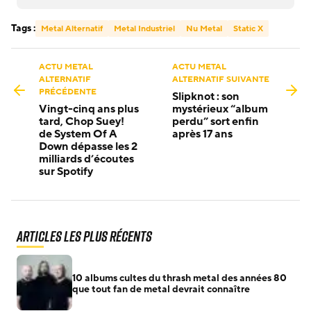
Tags :
Metal Alternatif
Metal Industriel
Nu Metal
Static X
ACTU METAL
ACTU METAL
ALTERNATIF
ALTERNATIF SUIVANTE
PRÉCÉDENTE
Slipknot : son
Vingt-cinq ans plus
mystérieux “album
tard, Chop Suey!
perdu” sort enfin
de System Of A
après 17 ans
Down dépasse les 2
milliards d’écoutes
sur Spotify
Articles les plus récents
10 albums cultes du thrash metal des années 80
que tout fan de metal devrait connaître