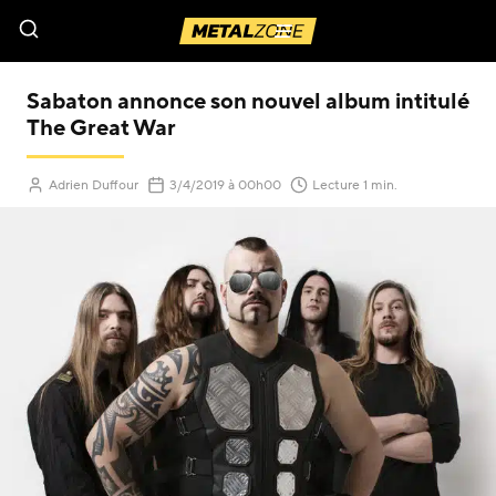
Menu
Sabaton annonce son nouvel album intitulé
The Great War
(Mis à jour le
)
Adrien Duffour
3/4/2019
à 00h00
Lecture 1 min.