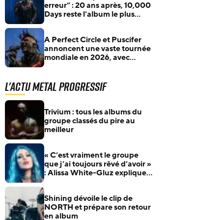
erreur” : 20 ans après, 10,000
Days reste l’album le plus
humain de Tool
A Perfect Circle et Puscifer
annoncent une vaste tournée
mondiale en 2026, avec
plusieurs dates en France
L'actu Metal Progressif
Trivium : tous les albums du
groupe classés du pire au
meilleur
« C’est vraiment le groupe
que j’ai toujours rêvé d’avoir »
: Alissa White-Gluz explique
pourquoi Blue Medusa passe
avant tout
Shining dévoile le clip de
NORTH et prépare son retour
en album