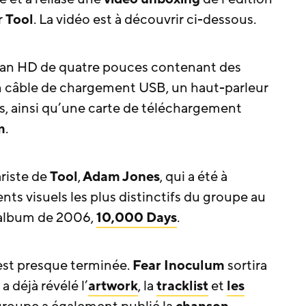
r
Tool
. La vidéo est à découvrir ci-dessous.
ran HD de quatre pouces contenant des
n câble de chargement USB, un haut-parleur
es, ainsi qu’une carte de téléchargement
m
.
ariste de
Tool
,
Adam Jones
, qui a été à
nts visuels les plus distinctifs du groupe au
l’album de 2006,
10,000 Days
.
 est presque terminée.
Fear Inoculum
sortira
a déjà révélé l’
artwork
, la
tracklist
et
les