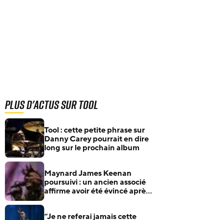
Plus d'actus sur Tool
Tool : cette petite phrase sur
Danny Carey pourrait en dire
long sur le prochain album
Maynard James Keenan
poursuivi : un ancien associé
affirme avoir été évincé après
avoir dénoncé des
agissements qu’il jugeait
“Je ne referai jamais cette
illégaux