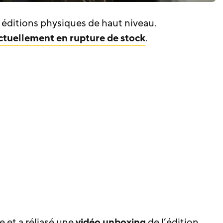
éditions physiques de haut niveau.
ctuellement en rupture de stock
.
 et a réliasé une
vidéo unboxing
de l’édition