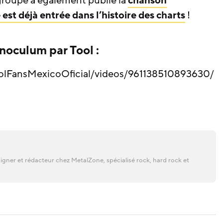
 groupe a également publié la
chanson
e est déjà entrée dans l’histoire des charts
!
noculum par Tool :
olFansMexicoOficial/videos/961138510893630/
gner et rédacteur chez MetalZone, spécialisé rock, hard rock et