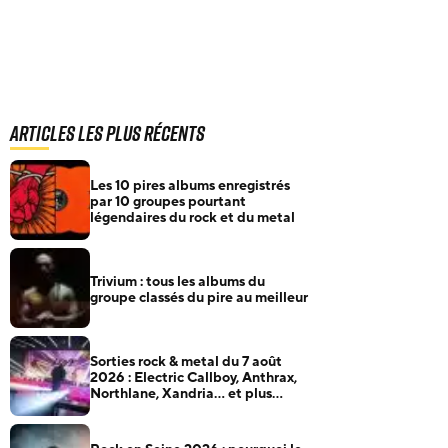
Articles les plus récents
Les 10 pires albums enregistrés
par 10 groupes pourtant
légendaires du rock et du metal
Trivium : tous les albums du
groupe classés du pire au meilleur
Sorties rock & metal du 7 août
2026 : Electric Callboy, Anthrax,
Northlane, Xandria… et plus
encore