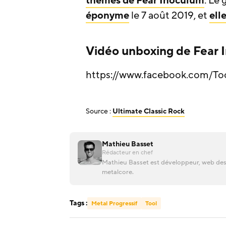
thèmes de Fear Inoculum
. Le
éponyme
le 7 août 2019, et
ell
Vidéo unboxing de Fear I
https://www.facebook.com/To
Source :
Ultimate Classic Rock
Mathieu Basset
Rédacteur en chef
Mathieu Basset est développeur, web desi
metalcore.
Tags :
Metal Progressif
Tool