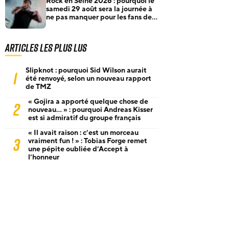
Rock en Seine 2026 : pourquoi le
samedi 29 août sera la journée à
ne pas manquer pour les fans de
rock et de metal
Articles les plus lus
Slipknot : pourquoi Sid Wilson aurait
1
été renvoyé, selon un nouveau rapport
de TMZ
« Gojira a apporté quelque chose de
2
nouveau… » : pourquoi Andreas Kisser
est si admiratif du groupe français
« Il avait raison : c’est un morceau
3
vraiment fun ! » : Tobias Forge remet
une pépite oubliée d’Accept à
l’honneur