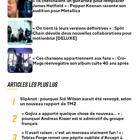
« Ils cherchaient un guitariste pour remplacer
James Hetfield » : Pepper Keenan raconte son
audition pour Metallica
« On tient là leurs versions définitives » : Split
Chain dévoile deux nouvelles collaborations pour
motionblur [DELUXE]
« Ces chansons appartiennent aux fans » : Cro-
Mags réenregistre son album culte 40 ans après
Articles les plus lus
1
Slipknot : pourquoi Sid Wilson aurait été renvoyé, selon
un nouveau rapport de TMZ
« Gojira a apporté quelque chose de nouveau… » :
2
pourquoi Andreas Kisser est si admiratif du groupe
français
« Il avait raison : c’est un morceau vraiment fun ! » :
3
Tobias Forge remet une pépite oubliée d’Accept à