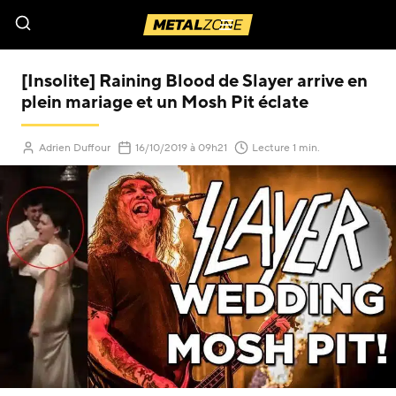
Menu
[Insolite] Raining Blood de Slayer arrive en
plein mariage et un Mosh Pit éclate
(Mis à jour le
)
Adrien Duffour
16/10/2019
à 09h21
Lecture 1 min.