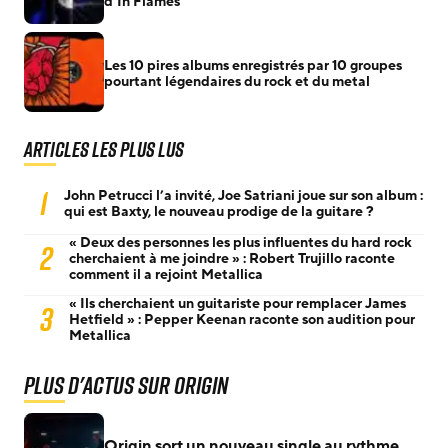
d’In Flames
Les 10 pires albums enregistrés par 10 groupes
pourtant légendaires du rock et du metal
Articles les plus lus
1
John Petrucci l’a invité, Joe Satriani joue sur son album :
qui est Baxty, le nouveau prodige de la guitare ?
« Deux des personnes les plus influentes du hard rock
2
cherchaient à me joindre » : Robert Trujillo raconte
comment il a rejoint Metallica
« Ils cherchaient un guitariste pour remplacer James
3
Hetfield » : Pepper Keenan raconte son audition pour
Metallica
Plus d'actus sur Origin
Origin sort un nouveau single au rythme