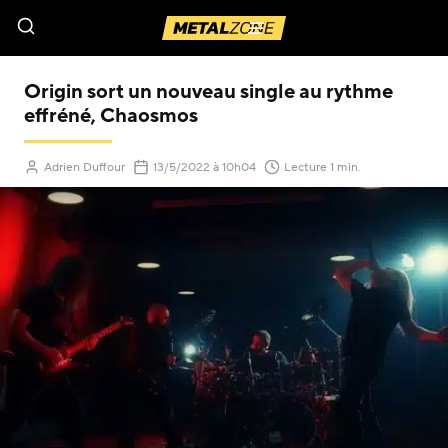
Menu
Origin sort un nouveau single au rythme
effréné, Chaosmos
(Mis à jour le
)
Adrien Duffour
13/5/2022
à 10h04
Lecture 1 min.