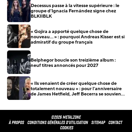
Decessus passe à la vitesse supérieure : le
groupe d’Ignacia Fernández signe chez
BLKIIBLK
« Gojira a apporté quelque chose de
nouveau… » : pourquoi Andreas Kisser est si
admiratif du groupe français
Belphegor boucle son treizième album :
neuf titres annoncés pour 2027
« Ils venaient de créer quelque chose de
totalement nouveau » : pour l’anniversaire
de James Hetfield, Jeff Becerra se souvient
du jour où il a compris que Metallica allait
changer le heavy metal
©2026 METALZONE
À propos
Conditions générales d'utilisation
Sitemap
Contact
Cookies