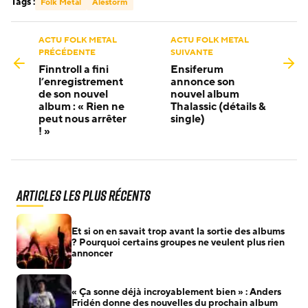
Tags :
Folk Metal
Alestorm
ACTU FOLK METAL
ACTU FOLK METAL
PRÉCÉDENTE
SUIVANTE
Finntroll a fini
Ensiferum
l’enregistrement
annonce son
de son nouvel
nouvel album
album : « Rien ne
Thalassic (détails &
peut nous arrêter
single)
! »
Articles les plus récents
Et si on en savait trop avant la sortie des albums
? Pourquoi certains groupes ne veulent plus rien
annoncer
« Ça sonne déjà incroyablement bien » : Anders
Fridén donne des nouvelles du prochain album