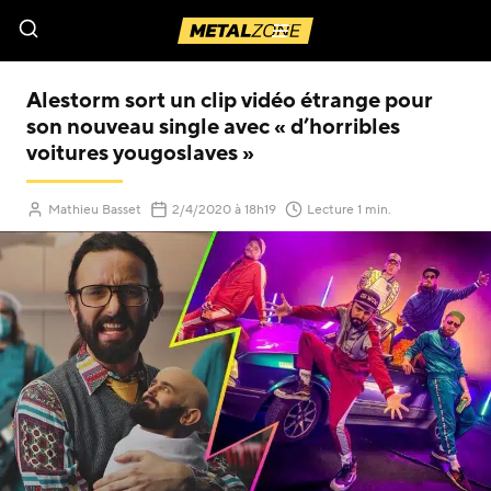
Menu
Alestorm sort un clip vidéo étrange pour
son nouveau single avec « d’horribles
voitures yougoslaves »
(Mis à jour le
)
Mathieu Basset
2/4/2020
à 18h19
Lecture 1 min.