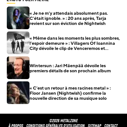
« Je ne m’y attendais absolument pas.
C’était ignoble. » : 20 ans après, Tarja
revient sur son éviction de Nightwish
« Même dans les moments les plus sombres,
l’espoir demeure » : Villagers Of Ioannina
City dévoile le clip de Venceremos et
précise son nouvel album
Wintersun : Jari Mäenpää dévoile les
premiers détails de son prochain album
« C’est un retour à mes racines metal » :
Floor Jansen (Nightwish) confirme la
nouvelle direction de sa musique solo
©2026 METALZONE
À propos
Conditions générales d'utilisation
Sitemap
Contact