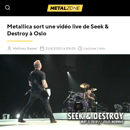
Menu
Metallica sort une vidéo live de Seek &
Destroy à Oslo
(Mis à jour le
)
Mathieu Basset
21/4/2020
à 10h35
Lecture 1 min.