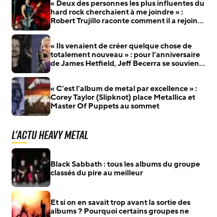
« Deux des personnes les plus influentes du
hard rock cherchaient à me joindre » :
Robert Trujillo raconte comment il a rejoint
Metallica
« Ils venaient de créer quelque chose de
totalement nouveau » : pour l’anniversaire
de James Hetfield, Jeff Becerra se souvient
du jour où il a compris que Metallica allait
changer le heavy metal
« C’est l’album de metal par excellence » :
Corey Taylor (Slipknot) place Metallica et
Master Of Puppets au sommet
L'actu Heavy Metal
Black Sabbath : tous les albums du groupe
classés du pire au meilleur
Et si on en savait trop avant la sortie des
albums ? Pourquoi certains groupes ne