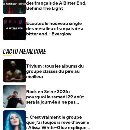
des français de A Bitter End,
Behind The Light
Écoutez le nouveau single
des métalleux français de a
bitter end. : Everglow
L'actu Metalcore
Trivium : tous les albums du
groupe classés du pire au
meilleur
Rock en Seine 2026 :
pourquoi le samedi 29 août
sera la journée à ne pas
manquer pour les fans de
rock et de metal
« C’est vraiment le groupe
que j’ai toujours rêvé d’avoir »
: Alissa White-Gluz explique