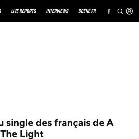
S
LIVE REPORTS
INTERVIEWS
SCÈNE FR
 single des français de A
 The Light