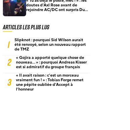
« Tu as déjà le poste, mec ! » : les
doutes d’Axl Rose avant de
rejoindre AC/DC ont surpris Duff
McKagan
Articles les plus lus
Slipknot : pourquoi Sid Wilson aurait
1
été renvoyé, selon un nouveau rapport
de TMZ
« Gojira a apporté quelque chose de
2
nouveau… » : pourquoi Andreas Kisser
est si admiratif du groupe français
« Il avait raison : c’est un morceau
3
vraiment fun ! » : Tobias Forge remet
une pépite oubliée d’Accept à
l’honneur