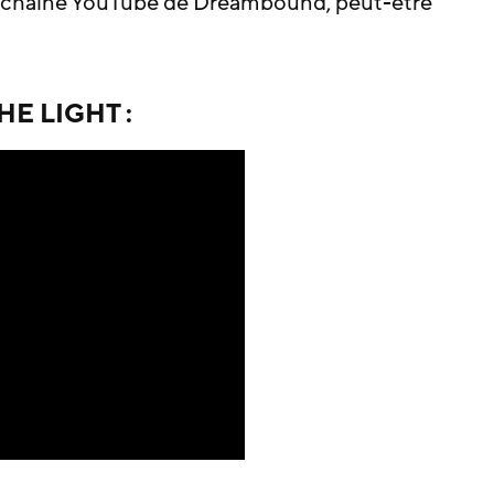
a chaîne YouTube de Dreambound, peut-être
THE LIGHT :