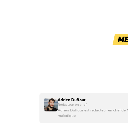
Adrien Duffour
Rédacteur en chef
Adrien Duffour est rédacteur en chef de M
mélodique.