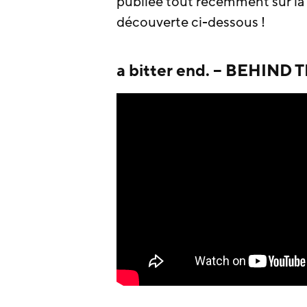
publiée tout récemment sur l
découverte ci-dessous !
a bitter end. – BEHIND 