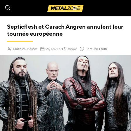
Menu
Septicflesh et Carach Angren annulent leur
tournée européenne
(Mis à jour le
)
Mathieu Basset
21/12/2021
à 08h02
Lecture 1 min.