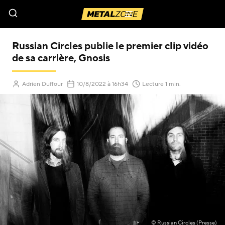
Menu
Russian Circles publie le premier clip vidéo
de sa carrière, Gnosis
(Mis à jour le
)
Adrien Duffour
10/8/2022
à 16h34
Lecture 1 min.
© Russian Circles (Presse)