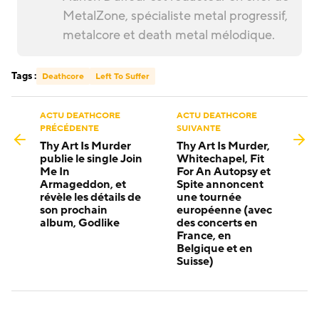
MetalZone, spécialiste metal progressif,
metalcore et death metal mélodique.
Tags :
Deathcore
Left To Suffer
ACTU DEATHCORE
ACTU DEATHCORE
PRÉCÉDENTE
SUIVANTE
Thy Art Is Murder
Thy Art Is Murder,
publie le single Join
Whitechapel, Fit
Me In
For An Autopsy et
Armageddon, et
Spite annoncent
révèle les détails de
une tournée
son prochain
européenne (avec
album, Godlike
des concerts en
France, en
Belgique et en
Suisse)