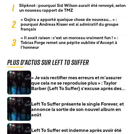
1
Slipknot : pourquoi Sid Wilson aurait été renvoyé, selon
un nouveau rapport de TMZ
« Gojira a apporté quelque chose de nouveau… » :
2
pourquoi Andreas Kisser est si admiratif du groupe
français
« Il avait raison : c’est un morceau vraiment fun ! » :
3
Tobias Forge remet une pépite oubliée d’Accept à
l’honneur
Plus d'actus sur Left To Suffer
« Je vais rectifier mes erreurs et m’assurer
que cela ne se reproduise plus » : Taylor
Barber (Left To Suffer) s’excuse après des
accusations de fans concernant des cours
de chant non honorés
Left To Suffer présente le single Forever, et
annonce la sortie de son nouvel album en
août
Left To Suffer est indemne après avoir été