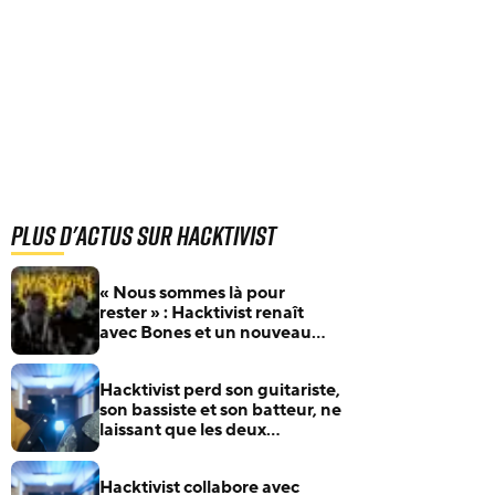
Plus d'actus sur Hacktivist
« Nous sommes là pour
rester » : Hacktivist renaît
avec Bones et un nouveau
line-up
Hacktivist perd son guitariste,
son bassiste et son batteur, ne
laissant que les deux
frontmen (mais le groupe est
déterminé à poursuivre ses
Hacktivist collabore avec
activités)