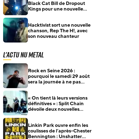
Black Cat Bill de Dropout
Kings pour une nouvelle
reprise de Forgot About Dre
d’Eminem et Dr. Dre
Hacktivist sort une nouvelle
chanson, Rep The H!, avec
son nouveau chanteur
L'actu Nu Metal
Rock en Seine 2026 :
pourquoi le samedi 29 août
sera la journée à ne pas
manquer pour les fans de
rock et de metal
« On tient là leurs versions
définitives » : Split Chain
dévoile deux nouvelles
collaborations pour
motionblur [DELUXE]
Linkin Park ouvre enfin les
coulisses de l’après-Chester
Bennington : Unshatter