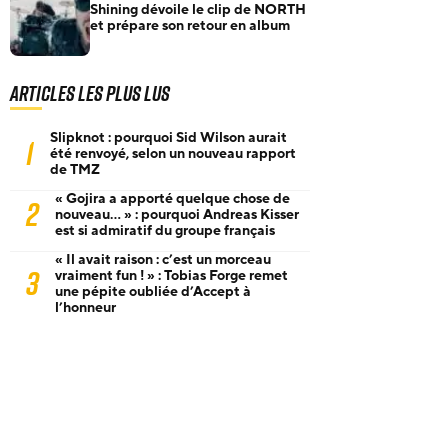
Shining dévoile le clip de NORTH
et prépare son retour en album
Articles les plus lus
Slipknot : pourquoi Sid Wilson aurait
1
été renvoyé, selon un nouveau rapport
de TMZ
« Gojira a apporté quelque chose de
2
nouveau… » : pourquoi Andreas Kisser
est si admiratif du groupe français
« Il avait raison : c’est un morceau
3
vraiment fun ! » : Tobias Forge remet
une pépite oubliée d’Accept à
l’honneur