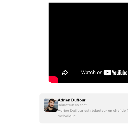
Adrien Duffour
Rédacteur en chef
Adrien Duffour est rédacteur en chef de M
mélodique.