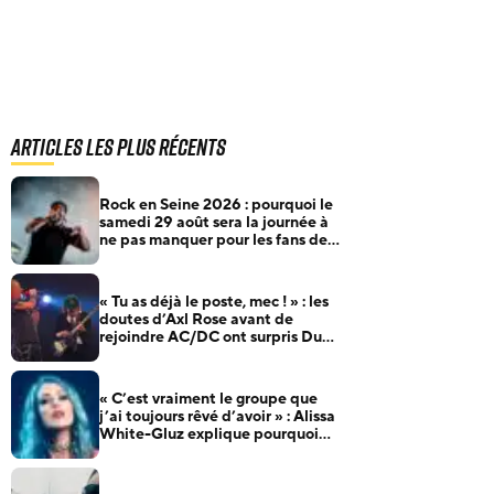
Articles les plus récents
Rock en Seine 2026 : pourquoi le
samedi 29 août sera la journée à
ne pas manquer pour les fans de
rock et de metal
« Tu as déjà le poste, mec ! » : les
doutes d’Axl Rose avant de
rejoindre AC/DC ont surpris Duff
McKagan
« C’est vraiment le groupe que
j’ai toujours rêvé d’avoir » : Alissa
White-Gluz explique pourquoi
Blue Medusa passe avant tout