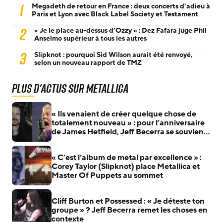
1
Megadeth de retour en France : deux concerts d’adieu à
Paris et Lyon avec Black Label Society et Testament
2
« Je le place au-dessus d’Ozzy » : Dez Fafara juge Phil
Anselmo supérieur à tous les autres
3
Slipknot : pourquoi Sid Wilson aurait été renvoyé,
selon un nouveau rapport de TMZ
Plus d'actus sur Metallica
« Ils venaient de créer quelque chose de
totalement nouveau » : pour l’anniversaire
de James Hetfield, Jeff Becerra se souvient
du jour où il a compris que Metallica allait
changer le heavy metal
« C’est l’album de metal par excellence » :
Corey Taylor (Slipknot) place Metallica et
Master Of Puppets au sommet
Cliff Burton et Possessed : « Je déteste ton
groupe » ? Jeff Becerra remet les choses en
contexte