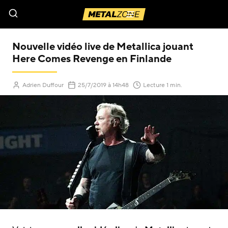
Menu
Nouvelle vidéo live de Metallica jouant
Here Comes Revenge en Finlande
(Mis à jour le
)
Adrien Duffour
25/7/2019
à 14h48
Lecture 1 min.