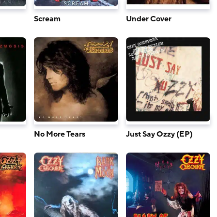
Scream
Under Cover
No More Tears
Just Say Ozzy (EP)