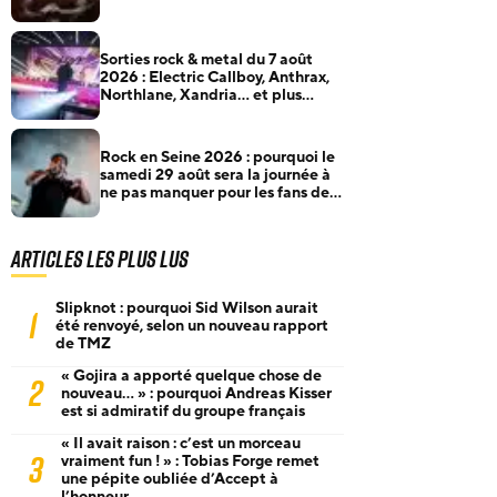
Sorties rock & metal du 7 août
2026 : Electric Callboy, Anthrax,
Northlane, Xandria… et plus
encore
Rock en Seine 2026 : pourquoi le
samedi 29 août sera la journée à
ne pas manquer pour les fans de
rock et de metal
Articles les plus lus
Slipknot : pourquoi Sid Wilson aurait
1
été renvoyé, selon un nouveau rapport
de TMZ
« Gojira a apporté quelque chose de
2
nouveau… » : pourquoi Andreas Kisser
est si admiratif du groupe français
« Il avait raison : c’est un morceau
3
vraiment fun ! » : Tobias Forge remet
une pépite oubliée d’Accept à
l’honneur