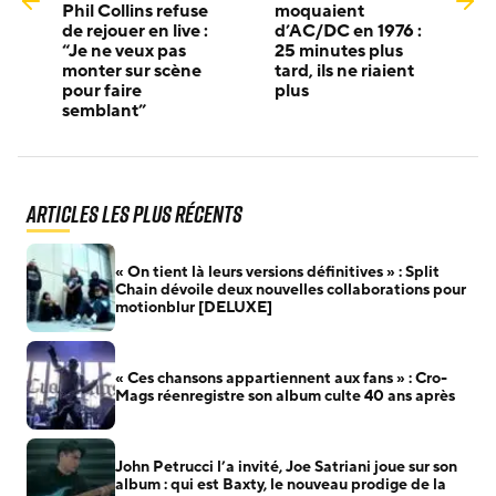
Phil Collins refuse
moquaient
de rejouer en live :
d’AC/DC en 1976 :
“Je ne veux pas
25 minutes plus
monter sur scène
tard, ils ne riaient
pour faire
plus
semblant”
Articles les plus récents
« On tient là leurs versions définitives » : Split
Chain dévoile deux nouvelles collaborations pour
motionblur [DELUXE]
« Ces chansons appartiennent aux fans » : Cro-
Mags réenregistre son album culte 40 ans après
John Petrucci l’a invité, Joe Satriani joue sur son
album : qui est Baxty, le nouveau prodige de la