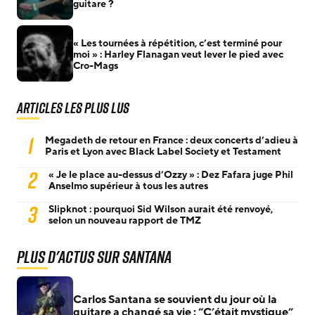
guitare ?
« Les tournées à répétition, c’est terminé pour
moi » : Harley Flanagan veut lever le pied avec
Cro-Mags
Articles les plus lus
1
Megadeth de retour en France : deux concerts d’adieu à
Paris et Lyon avec Black Label Society et Testament
2
« Je le place au-dessus d’Ozzy » : Dez Fafara juge Phil
Anselmo supérieur à tous les autres
3
Slipknot : pourquoi Sid Wilson aurait été renvoyé,
selon un nouveau rapport de TMZ
Plus d'actus sur Santana
Carlos Santana se souvient du jour où la
guitare a changé sa vie : “C’était mystique”