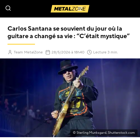
Menu
Carlos Santana se souvient du jour où la
guitare a changé sa vie : “C’était mystique”
(Mis à jour le
)
Team MetalZone
28/5/2026
à 18h40
Lecture 3 min.
© Sterling Munksgard, Shutterstock.com