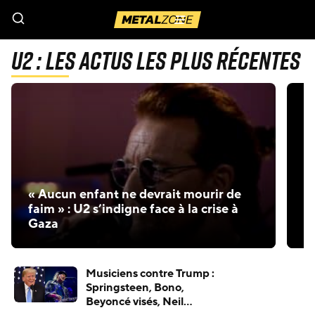
Menu
U2 : Les actus les plus récentes
« 
« Aucun enfant ne devrait mourir de
g
faim » : U2 s’indigne face à la crise à
i
Gaza
d
Musiciens contre Trump :
Springsteen, Bono,
Beyoncé visés, Neil