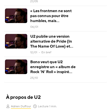
Young contre-attaque
21/05
« Les frontmen ne sont
pas connus pour être
humbles, mais
aujourd’hui, je l’étais » :
06/01
Bono, le chanteur de U2,
reçoit la Médaille de la
U2 publie une version
Liberté des mains de Joe
alternative de Pride (In
Biden
The Name Of Love) et
annonce un nouvel
12/01 • En bref
album
Bono veut que U2
enregistre un « album de
Rock ‘N’ Roll » inspiré
d’AC/DC
25/10
À propos de U2
Adrien Duffour
Lecture 1 min.