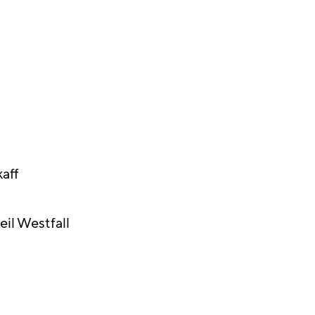
kaff
il Westfall