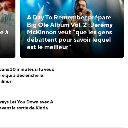
A Day To Remember prépare
Big Ole Album Vol. 2 : Jeremy
e à
McKinnon veut “que les gens
débattent pour savoir lequel
est le meilleur”
dans 30 minutes si tu veux
tre qui a déclenché le
ilmuri
ways Let You Down avec A
ant la sortie de Kinda