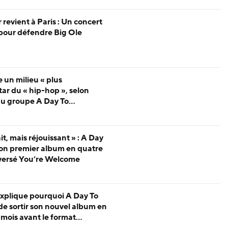
evient à Paris : Un concert
pour défendre Big Ole
e un milieu « plus
nstar du « hip-hop », selon
u groupe A Day To
t, mais réjouissant » : A Day
on premier album en quatre
oversé You’re Welcome
plique pourquoi A Day To
e sortir son nouvel album en
mois avant le format