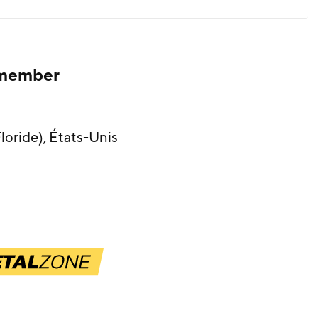
emember
Floride), États-Unis