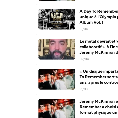
A Day To Remember r
unique à l’Olympia 
Album Vol. 1
12/04
Le metal devrait êtr
collaboratif », à l’i
Jeremy McKinnon d
Remember
09/04
« Un disque imparfai
To Remember sort s
ans, après le contr
21/03
Jeremy McKinnon ex
Remember a choisi d
format physique un 