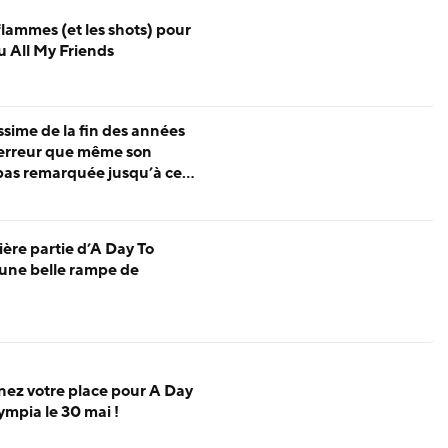
flammes (et les shots) pour
u All My Friends
ssime de la fin des années
erreur que même son
pas remarquée jusqu’à ce
ale
ière partie d’A Day To
 une belle rampe de
nez votre place pour A Day
mpia le 30 mai !