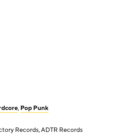
rdcore
,
Pop Punk
Victory Records, ADTR Records