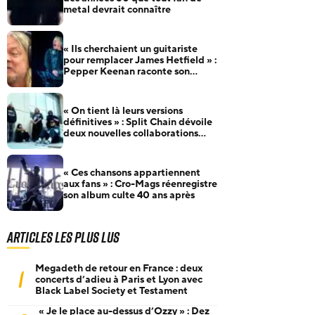
metal devrait connaître
« Ils cherchaient un guitariste
pour remplacer James Hetfield » :
Pepper Keenan raconte son
audition pour Metallica
« On tient là leurs versions
définitives » : Split Chain dévoile
deux nouvelles collaborations
pour motionblur [DELUXE]
« Ces chansons appartiennent
aux fans » : Cro-Mags réenregistre
son album culte 40 ans après
Articles les plus lus
Megadeth de retour en France : deux
1
concerts d’adieu à Paris et Lyon avec
Black Label Society et Testament
« Je le place au-dessus d’Ozzy » : Dez