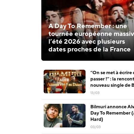
A Day To Remember : une
tournée européenne massiv
l’été 2026 avec plusieurs
dates proches de la France
“On se met à écrire 
passer !” : la rencon
nouveau single de B
13/03
Bilmuri annonce Al
Day To Remember (av
Hard)
03/03