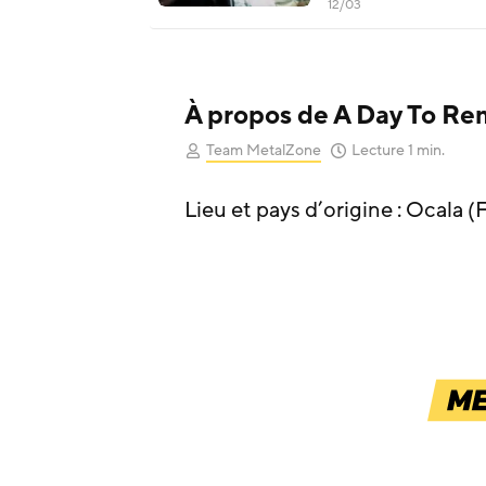
numérique
12/03
À propos de A Day To R
Team MetalZone
Lecture 1 min.
Lieu et pays d’origine : Ocala (