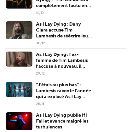
complètement foutu en
l’air sa seconde chance”
31/12
As I Lay Dying : Dany
Ciara accuse Tim
Lambesis de réécrire leur
histoire pour préserver
30/12
son image
As I Lay Dying : l’ex-
femme de Tim Lambesis
l’accuse à nouveau, il
réagit sur Instagram
29/12
“J’étais au plus bas” :
Lambesis raconte l’année
qui a explosé As I Lay
Dying
25/11
As I Lay Dying publie If I
Fall et avance malgré les
turbulences