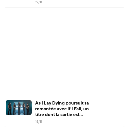
19/11
As I Lay Dying poursuit sa
remontée avec If I Fall, un
titre dont la sortie est
prévue ce mercredi
18/11