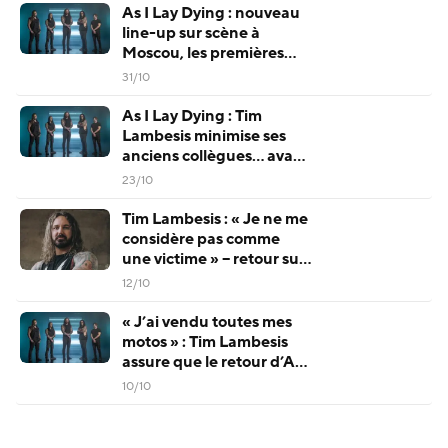
As I Lay Dying : nouveau
line-up sur scène à
Moscou, les premières
vidéos YouTube tombent
31/10
As I Lay Dying : Tim
Lambesis minimise ses
anciens collègues… avant
de dire que c’était « pour
23/10
rire »
Tim Lambesis : « Je ne me
considère pas comme
une victime » – retour sur
l’implosion d’As I Lay
12/10
Dying
« J’ai vendu toutes mes
motos » : Tim Lambesis
assure que le retour d’As I
Lay Dying n’est pas
10/10
motivé par l’argent