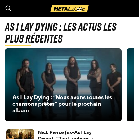
Menu
As I Lay Dying : Les actus les
plus récentes
“
As I Lay Dying : “Nous avons toutes les
mu
chansons prêtes” pour le prochain
a
album
A
Nick Pierce (ex-As I Lay
Dying) : “Tim Lambesis a