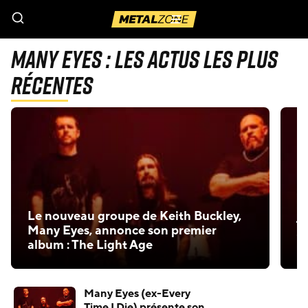
Menu
Many Eyes : Les actus les plus
récentes
« 
Le nouveau groupe de Keith Buckley,
j
Many Eyes, annonce son premier
;
album : The Light Age
C
Many Eyes (ex-Every
Time I Die) présente son