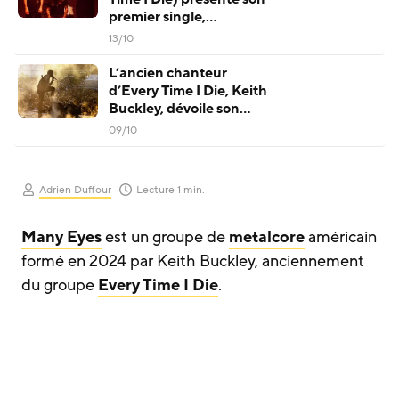
premier single,
Revelation
13/10
L’ancien chanteur
d’Every Time I Die, Keith
Buckley, dévoile son
nouveau groupe, Many
09/10
Eyes
Adrien Duffour
Lecture 1 min.
Many Eyes
est un groupe de
metalcore
américain
formé en 2024 par Keith Buckley, anciennement
du groupe
Every Time I Die
.