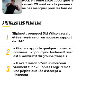
Rock en Seine 2026 : pourquoi le
samedi 29 août sera la journée à
ne pas manquer pour les fans de
rock et de metal
Articles les plus lus
Slipknot : pourquoi Sid Wilson aurait
1
été renvoyé, selon un nouveau rapport
de TMZ
« Gojira a apporté quelque chose de
2
nouveau… » : pourquoi Andreas Kisser
est si admiratif du groupe français
« Il avait raison : c’est un morceau
3
vraiment fun ! » : Tobias Forge remet
une pépite oubliée d’Accept à
l’honneur