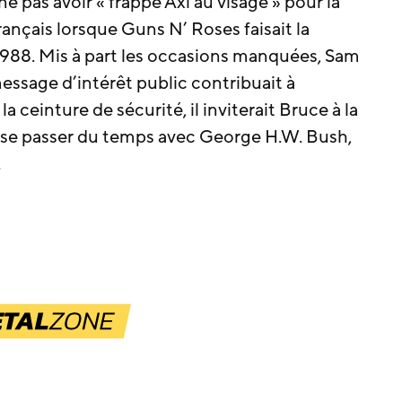
e pas avoir « frappé Axl au visage » pour la
français lorsque Guns N’ Roses faisait la
1988. Mis à part les occasions manquées, Sam
message d’intérêt public contribuait à
a ceinture de sécurité, il inviterait Bruce à la
sse passer du temps avec George H.W. Bush,
.