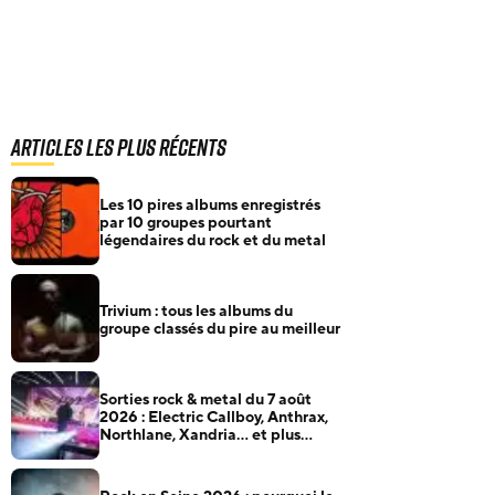
Articles les plus récents
Les 10 pires albums enregistrés
par 10 groupes pourtant
légendaires du rock et du metal
Trivium : tous les albums du
groupe classés du pire au meilleur
Sorties rock & metal du 7 août
2026 : Electric Callboy, Anthrax,
Northlane, Xandria… et plus
encore