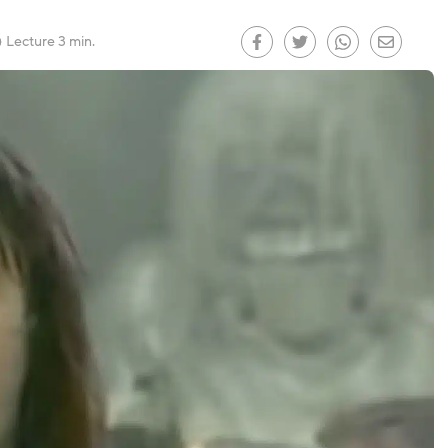
le
)
Lecture 3 min.