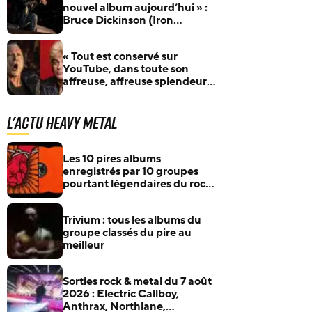
nouvel album aujourd’hui » :
Bruce Dickinson (Iron
Maiden) boucle son nouvel
album solo, plusieurs titres
« Tout est conservé sur
arrivent bientôt
YouTube, dans toute son
affreuse, affreuse splendeur »
: Bruce Dickinson (Iron
Maiden) raconte son duo
L'actu Heavy Metal
avec Billie Joe Armstrong
(Green Day)
Les 10 pires albums
enregistrés par 10 groupes
pourtant légendaires du rock
et du metal
Trivium : tous les albums du
groupe classés du pire au
meilleur
Sorties rock & metal du 7 août
2026 : Electric Callboy,
Anthrax, Northlane,