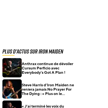
Plus d'actus sur Iron Maiden
Anthrax continue de dévoiler
Cursum Perficio avec
Everybody’s Got A Plan !
Steve Harris d’Iron Maiden ne
reniera jamais No Prayer For
The Dying : « Plus on le
critique, plus je le défends »
« J’ai terminé les voix du