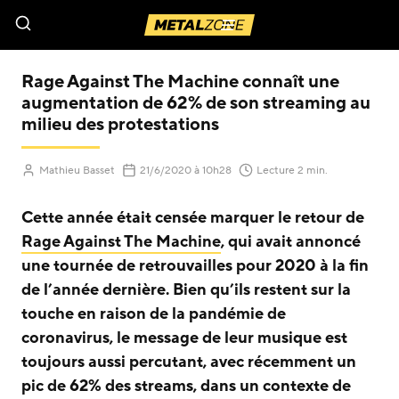
Menu
Rage Against The Machine connaît une
augmentation de 62% de son streaming au
milieu des protestations
(Mis à jour le
)
Mathieu Basset
21/6/2020
à 10h28
Lecture 2 min.
Cette année était censée marquer le retour de
Rage Against The Machine
, qui avait annoncé
une tournée de retrouvailles pour 2020 à la fin
de l’année dernière. Bien qu’ils restent sur la
touche en raison de la pandémie de
coronavirus, le message de leur musique est
toujours aussi percutant, avec récemment un
pic de 62% des streams, dans un contexte de