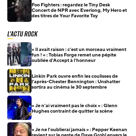
Foo Fighters : regardez le Tiny Desk
Concert de NPR avec Everlong, My Hero et
des titres de Your Favorite Toy
L'actu Rock
« Il avait raison : c’est un morceau vraiment
fun ! » : Tobias Forge remet une pépite
oubliée d’Accept à l’honneur
Linkin Park ouvre enfin les coulisses de
l’après-Chester Bennington : Unshatter
sortira au cinéma le 30 septembre
« Je n’ai vraiment pas le choix » : Glenn
Hughes contraint de quitter la scène
« Je ne l’oublierai jamais » : Pepper Keenan
revient sur le geste de Dave Grohl envers le