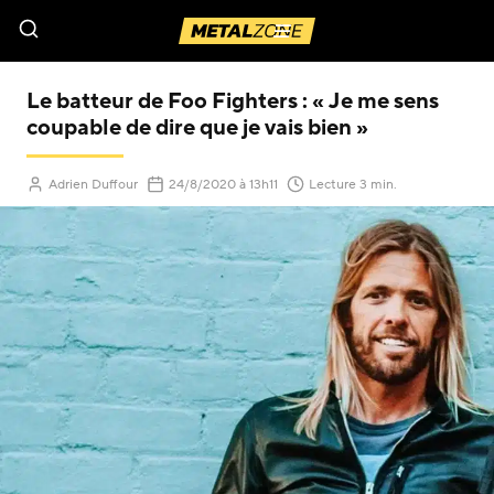
Menu
Le batteur de Foo Fighters : « Je me sens
coupable de dire que je vais bien »
(Mis à jour le
)
Adrien Duffour
24/8/2020
à 13h11
Lecture 3 min.