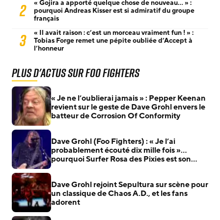
« Gojira a apporté quelque chose de nouveau… » :
2
pourquoi Andreas Kisser est si admiratif du groupe
français
« Il avait raison : c’est un morceau vraiment fun ! » :
3
Tobias Forge remet une pépite oubliée d’Accept à
l’honneur
Plus d'actus sur Foo Fighters
« Je ne l’oublierai jamais » : Pepper Keenan
revient sur le geste de Dave Grohl envers le
batteur de Corrosion Of Conformity
Dave Grohl (Foo Fighters) : « Je l’ai
probablement écouté dix mille fois »…
pourquoi Surfer Rosa des Pixies est son
album parfait
Dave Grohl rejoint Sepultura sur scène pour
un classique de Chaos A.D., et les fans
adorent