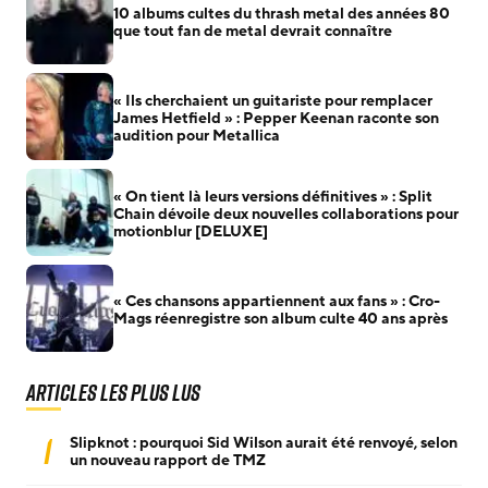
10 albums cultes du thrash metal des années 80
que tout fan de metal devrait connaître
« Ils cherchaient un guitariste pour remplacer
James Hetfield » : Pepper Keenan raconte son
audition pour Metallica
« On tient là leurs versions définitives » : Split
Chain dévoile deux nouvelles collaborations pour
motionblur [DELUXE]
« Ces chansons appartiennent aux fans » : Cro-
Mags réenregistre son album culte 40 ans après
Articles les plus lus
1
Slipknot : pourquoi Sid Wilson aurait été renvoyé, selon
un nouveau rapport de TMZ