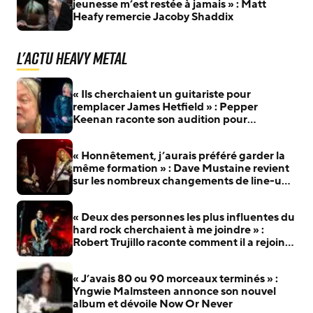
jeunesse m’est restée à jamais » : Matt
Heafy remercie Jacoby Shaddix
L'actu Heavy Metal
« Ils cherchaient un guitariste pour
remplacer James Hetfield » : Pepper
Keenan raconte son audition pour
Metallica
« Honnêtement, j’aurais préféré garder la
même formation » : Dave Mustaine revient
sur les nombreux changements de line-up
de Megadeth
« Deux des personnes les plus influentes du
hard rock cherchaient à me joindre » :
Robert Trujillo raconte comment il a rejoint
Metallica
« J’avais 80 ou 90 morceaux terminés » :
Yngwie Malmsteen annonce son nouvel
album et dévoile Now Or Never