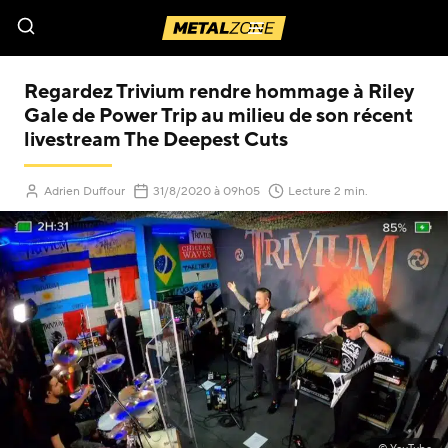
Menu
Regardez Trivium rendre hommage à Riley
Gale de Power Trip au milieu de son récent
livestream The Deepest Cuts
(Mis à jour le
)
Adrien Duffour
31/8/2020
à 09h05
Lecture 2 min.