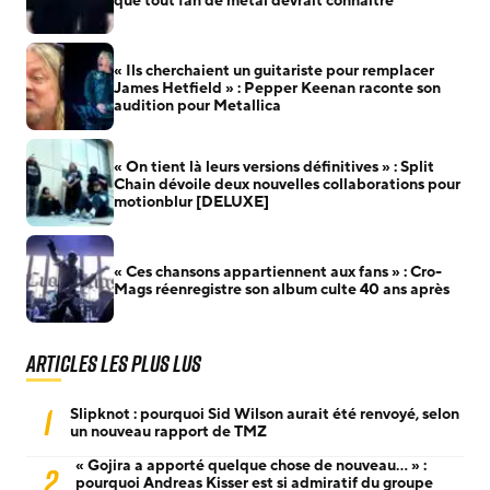
que tout fan de metal devrait connaître
« Ils cherchaient un guitariste pour remplacer
James Hetfield » : Pepper Keenan raconte son
audition pour Metallica
« On tient là leurs versions définitives » : Split
Chain dévoile deux nouvelles collaborations pour
motionblur [DELUXE]
« Ces chansons appartiennent aux fans » : Cro-
Mags réenregistre son album culte 40 ans après
Articles les plus lus
1
Slipknot : pourquoi Sid Wilson aurait été renvoyé, selon
un nouveau rapport de TMZ
« Gojira a apporté quelque chose de nouveau… » :
2
pourquoi Andreas Kisser est si admiratif du groupe