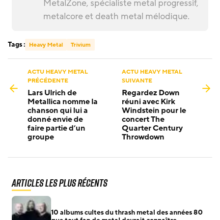
MetalZone, spécialiste metal progressif,
metalcore et death metal mélodique.
Tags :
Heavy Metal
Trivium
ACTU HEAVY METAL
ACTU HEAVY METAL
PRÉCÉDENTE
SUIVANTE
Lars Ulrich de
Regardez Down
Metallica nomme la
réuni avec Kirk
chanson qui lui a
Windstein pour le
donné envie de
concert The
faire partie d’un
Quarter Century
groupe
Throwdown
Articles les plus récents
10 albums cultes du thrash metal des années 80