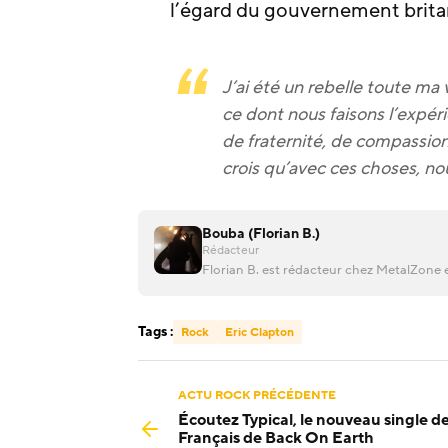
l’égard du gouvernement brita
J’ai été un rebelle toute ma v
ce dont nous faisons l’expéri
de fraternité, de compassion 
crois qu’avec ces choses, n
Bouba (Florian B.)
Rédacteur
Florian B. est rédacteur chez MetalZone e
Tags :
Rock
Eric Clapton
ACTU ROCK PRÉCÉDENTE
Écoutez Typical, le nouveau single d
Français de Back On Earth