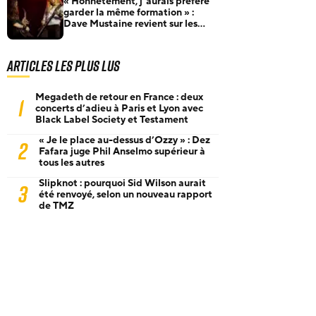
« Honnêtement, j’aurais préféré
garder la même formation » :
Dave Mustaine revient sur les
nombreux changements de line-
up de Megadeth
Articles les plus lus
Megadeth de retour en France : deux
1
concerts d’adieu à Paris et Lyon avec
Black Label Society et Testament
« Je le place au-dessus d’Ozzy » : Dez
2
Fafara juge Phil Anselmo supérieur à
tous les autres
Slipknot : pourquoi Sid Wilson aurait
3
été renvoyé, selon un nouveau rapport
de TMZ