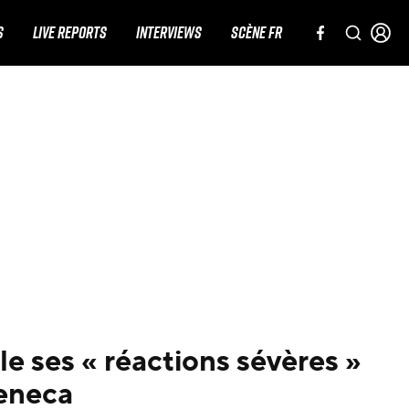
S
LIVE REPORTS
INTERVIEWS
SCÈNE FR
le ses « réactions sévères »
Zeneca