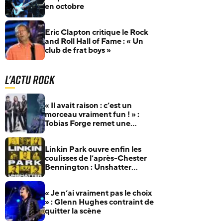
en octobre
Eric Clapton critique le Rock
and Roll Hall of Fame : « Un
club de frat boys »
L'actu Rock
« Il avait raison : c’est un
morceau vraiment fun ! » :
Tobias Forge remet une
pépite oubliée d’Accept à
l’honneur
Linkin Park ouvre enfin les
coulisses de l’après-Chester
Bennington : Unshatter
sortira au cinéma le 30
septembre
« Je n’ai vraiment pas le choix
» : Glenn Hughes contraint de
quitter la scène