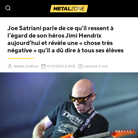
Menu
Joe Satriani parle de ce qu’il ressent à
l’égard de son héros Jimi Hendrix
aujourd’hui et révèle une « chose très
négative » qu’il a dû dire à tous ses élèves
(Mis à jour le
)
Adrien Duffour
17/11/2021
à 11h12
Lecture 3 min.