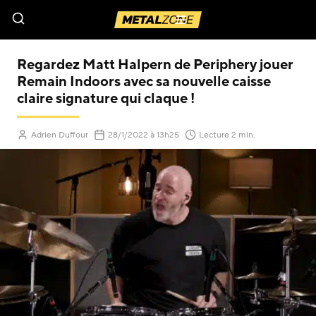
Menu
Regardez Matt Halpern de Periphery jouer
Remain Indoors avec sa nouvelle caisse
claire signature qui claque !
(Mis à jour le
)
Adrien Duffour
28/1/2022
à 13h25
Lecture 2 min.