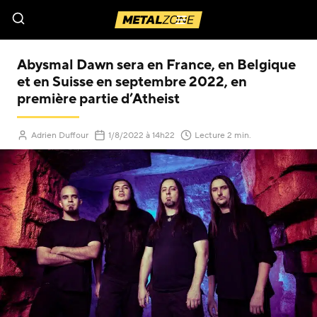
Menu
Abysmal Dawn sera en France, en Belgique
et en Suisse en septembre 2022, en
première partie d’Atheist
(Mis à jour le
)
Adrien Duffour
1/8/2022
à 14h22
Lecture 2 min.