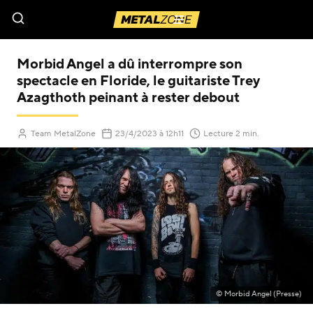
Menu
Morbid Angel a dû interrompre son
spectacle en Floride, le guitariste Trey
Azagthoth peinant à rester debout
(Mis à jour le
)
Team MetalZone
23/4/2023
à 12h11
Lecture 2 min.
© Morbid Angel (Presse)