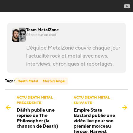
Team MetalZone
Rédacteur en chef
L’équipe MetalZone couvre chaque jour
l’actualité rock et metal avec news,
interviews, chroniques et reportages.
Tags :
Death Metal
Morbid Angel
ACTU DEATH METAL
ACTU DEATH METAL
PRÉCÉDENTE
SUIVANTE
Dååth publie une
Empire State
reprise de The
Bastard publie une
Philosopher (la
vidéo live pour son
chanson de Death)
premier morceau
féroce, Harvest