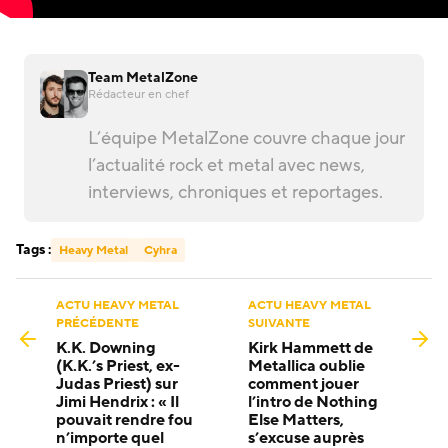
Team MetalZone
Rédacteur en chef
L’équipe MetalZone couvre chaque jour
l’actualité rock et metal avec news,
interviews, chroniques et reportages.
Tags :
Heavy Metal
Cyhra
ACTU HEAVY METAL
ACTU HEAVY METAL
PRÉCÉDENTE
SUIVANTE
K.K. Downing
Kirk Hammett de
(K.K.’s Priest, ex-
Metallica oublie
Judas Priest) sur
comment jouer
Jimi Hendrix : « Il
l’intro de Nothing
pouvait rendre fou
Else Matters,
n’importe quel
s’excuse auprès