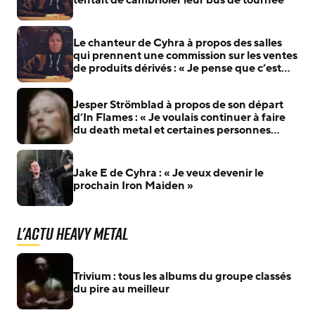
tentait de cambrioler leur bus de tournée
Le chanteur de Cyhra à propos des salles
qui prennent une commission sur les ventes
de produits dérivés : « Je pense que c’est
une méthode mafieuse, et je trouve ça
vraiment malsain »
Jesper Strömblad à propos de son départ
d’In Flames : « Je voulais continuer à faire
du death metal et certaines personnes
voulaient devenir plus ‘radio friendly' »
Jake E de Cyhra : « Je veux devenir le
prochain Iron Maiden »
L'actu Heavy Metal
Trivium : tous les albums du groupe classés
du pire au meilleur