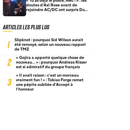
« Tu as déjà le poste, mec ! » : les
doutes d’Axl Rose avant de
rejoindre AC/DC ont surpris Duff
McKagan
Articles les plus lus
Slipknot : pourquoi Sid Wilson aurait
1
été renvoyé, selon un nouveau rapport
de TMZ
« Gojira a apporté quelque chose de
2
nouveau… » : pourquoi Andreas Kisser
est si admiratif du groupe français
« Il avait raison : c’est un morceau
3
vraiment fun ! » : Tobias Forge remet
une pépite oubliée d’Accept à
l’honneur