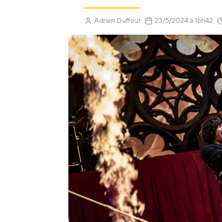
(Mis à jour
Adrien Duffour
23/5/2024
à 16h42