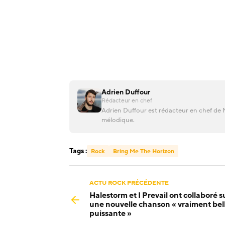
Adrien Duffour
Rédacteur en chef
Adrien Duffour est rédacteur en chef de M
mélodique.
Tags :
Rock
Bring Me The Horizon
ACTU ROCK PRÉCÉDENTE
Halestorm et I Prevail ont collaboré s
une nouvelle chanson « vraiment bell
puissante »