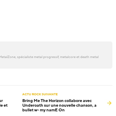
etalZone, spécialiste metal progressif, metalcore et death metal
ACTU ROCK SUIVANTE
ur
Bring Me The Horizon collabore avec
e et
Underoath sur une nouvelle chanson, a
bullet w- my namE On