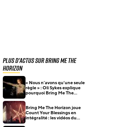
Plus d'actus sur Bring Me The
Horizon
« Nous n’avons qu’une seule
règle » : Oli Sykes explique
pourquoi Bring Me The
Horizon ne fera jamais deux
fois le même album
Bring Me The Horizon joue
Count Your Blessings en
intégralité : les vidéos du
concert