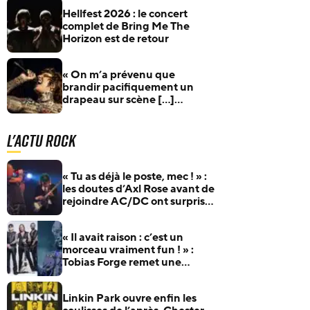
Hellfest 2026 : le concert
complet de Bring Me The
Horizon est de retour
« On m’a prévenu que
brandir pacifiquement un
drapeau sur scène […]
risquait très probablement de
mettre fin à ma carrière » :
L'actu Rock
Bring Me The Horizon révèle
les pressions subies après
avoir brandi des drapeaux
palestiniens
« Tu as déjà le poste, mec ! » :
les doutes d’Axl Rose avant de
rejoindre AC/DC ont surpris
Duff McKagan
« Il avait raison : c’est un
morceau vraiment fun ! » :
Tobias Forge remet une
pépite oubliée d’Accept à
l’honneur
Linkin Park ouvre enfin les