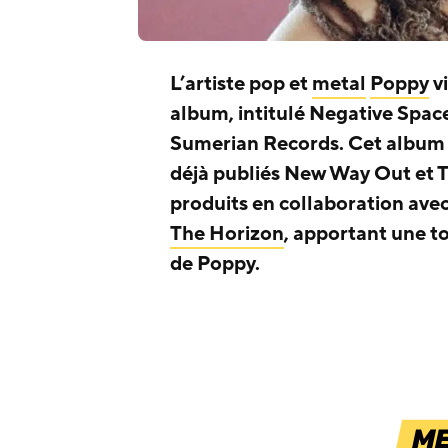
L’artiste pop et
metal
Poppy
vi
album, intitulé Negative Spac
Sumerian Records. Cet album s
déjà publiés New Way Out et T
produits en collaboration ave
The Horizon
, apportant une t
de Poppy.