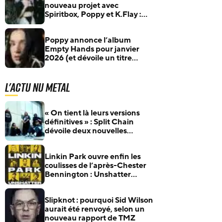
nouveau projet avec
Spiritbox, Poppy et K.Flay :
révélation prévue le 1er
décembre
Poppy annonce l’album
Empty Hands pour janvier
2026 (et dévoile un titre
explosif)
L'actu Nu Metal
« On tient là leurs versions
définitives » : Split Chain
dévoile deux nouvelles
collaborations pour
motionblur [DELUXE]
Linkin Park ouvre enfin les
coulisses de l’après-Chester
Bennington : Unshatter
sortira au cinéma le 30
septembre
Slipknot : pourquoi Sid Wilson
aurait été renvoyé, selon un
nouveau rapport de TMZ