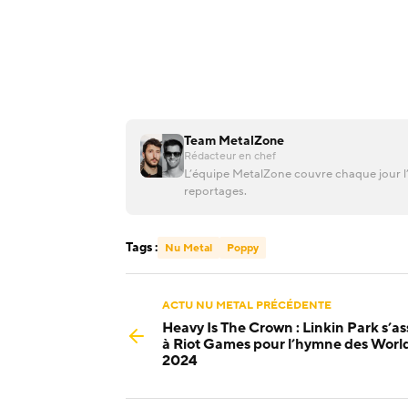
Team MetalZone
Rédacteur en chef
L’équipe MetalZone couvre chaque jour l’
reportages.
Tags :
Nu Metal
Poppy
ACTU NU METAL PRÉCÉDENTE
Heavy Is The Crown : Linkin Park s’as
à Riot Games pour l’hymne des Worl
2024