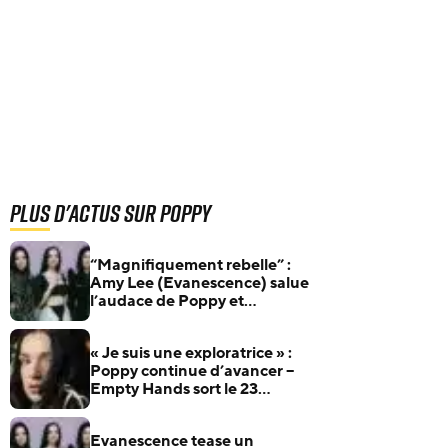
Plus d'actus sur Poppy
“Magnifiquement rebelle” :
Amy Lee (Evanescence) salue
l’audace de Poppy et
Courtney LaPlante
(Spiritbox)
« Je suis une exploratrice » :
Poppy continue d’avancer –
Empty Hands sort le 23
janvier
Evanescence tease un