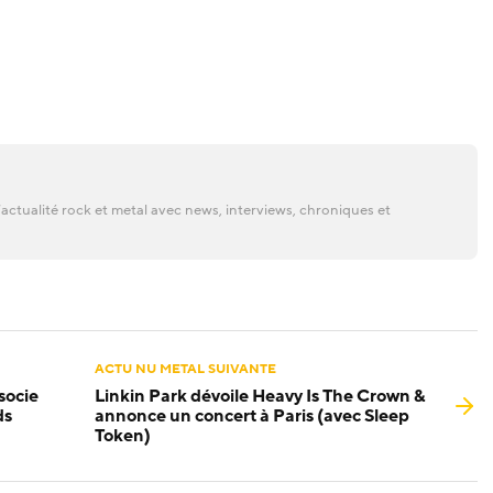
actualité rock et metal avec news, interviews, chroniques et
ACTU NU METAL SUIVANTE
socie
Linkin Park dévoile Heavy Is The Crown &
ds
annonce un concert à Paris (avec Sleep
Token)