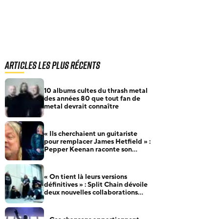
Articles les plus récents
10 albums cultes du thrash metal
des années 80 que tout fan de
metal devrait connaître
« Ils cherchaient un guitariste
pour remplacer James Hetfield » :
Pepper Keenan raconte son
audition pour Metallica
« On tient là leurs versions
définitives » : Split Chain dévoile
deux nouvelles collaborations
pour motionblur [DELUXE]