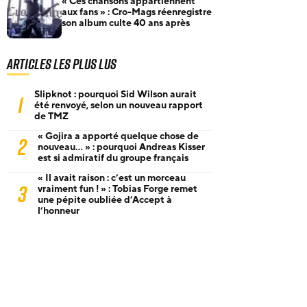
« Ces chansons appartiennent
aux fans » : Cro-Mags réenregistre
son album culte 40 ans après
Articles les plus lus
Slipknot : pourquoi Sid Wilson aurait
1
été renvoyé, selon un nouveau rapport
de TMZ
« Gojira a apporté quelque chose de
2
nouveau… » : pourquoi Andreas Kisser
est si admiratif du groupe français
« Il avait raison : c’est un morceau
3
vraiment fun ! » : Tobias Forge remet
une pépite oubliée d’Accept à
l’honneur